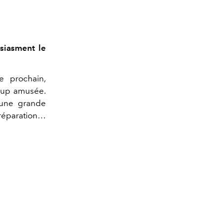
usiasment le
e prochain,
ucoup amusée.
’une grande
préparation…