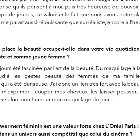
prise qu’ils pensent à moi, puis très heureuse de pouvoir
pe de jeunes, de valoriser le fait que nous avons notre pla
me paraît aussi réjouissante que surréaliste, encore à l’heu
 place la beauté occupe-t-elle dans votre vie quotidienn
ste et comme jeune femme ?
jours été fascinée par l’art de la beauté. Du maquillage à la 
tudié les gestes beauté des femmes de ma famill
ui a été danseuse. J’ai donc un lien très fort avec la beau
m’exprimer : couper mes cheveux, les laisser pousser, l
er selon mon humeur mon maquillage du jour…
werment féminin est une valeur forte chez L’Oréal Paris 
dans un univers aussi compétitif que celui du cinéma ?