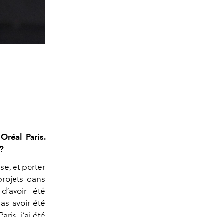
’Oréal Paris.
 ?
se, et porter
projets dans
 d’avoir été
as avoir été
Paris
, j’ai été