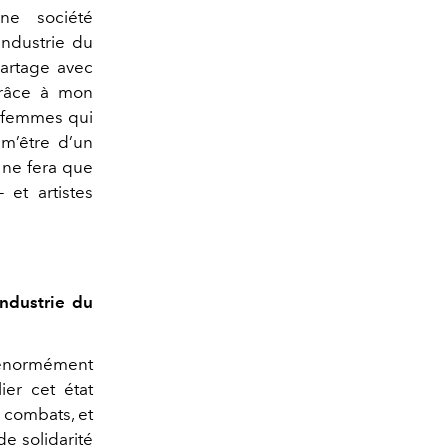
ne société
ndustrie du
partage avec
Grâce à mon
s femmes qui
 m’être d’un
 ne fera que
 et artistes
industrie du
 énormément
ier cet état
 combats, et
de solidarité