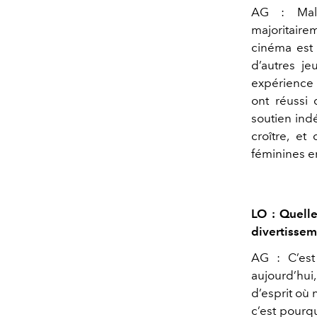
AG : Malh
majoritair
cinéma est 
d’autres j
expérience 
ont réussi 
soutien ind
croître, et
féminines e
LO : Quelle
divertissem
AG : C’est
aujourd’hui
d’esprit où
c’est pourqu