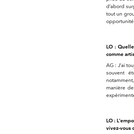
d’abord sur
tout un grou
opportunité 
LO : Quelle
comme arti
AG : J’ai tou
souvent é
notamment, q
manière de 
expériment
LO : L’empo
vivez-vous 