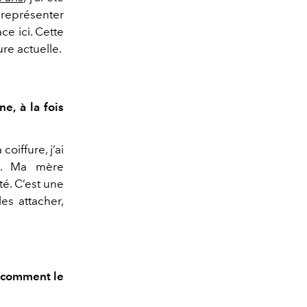
 représenter
ce ici. Cette
re actuelle.
e, à la fois
coiffure, j’ai
e. Ma mère
té. C’est une
es attacher,
: comment le