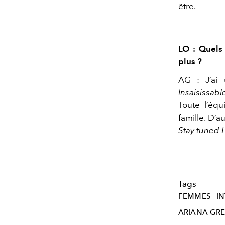
être.
LO : Quels 
plus ?
AG : J’ai 
Insaisissabl
Toute l’éq
famille. D’
Stay tuned ! 
Tags
FEMMES
I
ARIANA GR