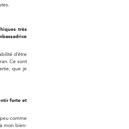
utes.
hiques très
ambassadrice
bilité d’être
ran. Ce sont
rtie, que je
tir forte et
un peu comme
 à mon bien-