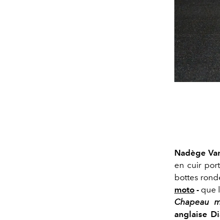
Nadège Va
en cuir por
bottes rond
moto
-
que l
Chapeau m
anglaise D