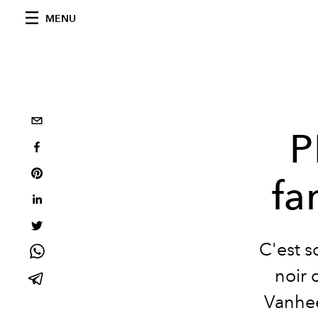
MENU
P
fa
C'est s
noir 
Vanhee