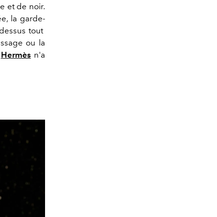
 et de noir.
e, la garde-
-dessus tout
assage ou la
n
Hermès
n'a