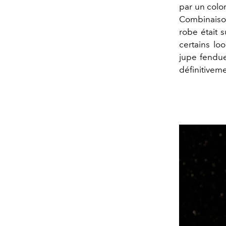
par un colo
Combinaison
robe était 
certains lo
jupe fendu
définitiveme