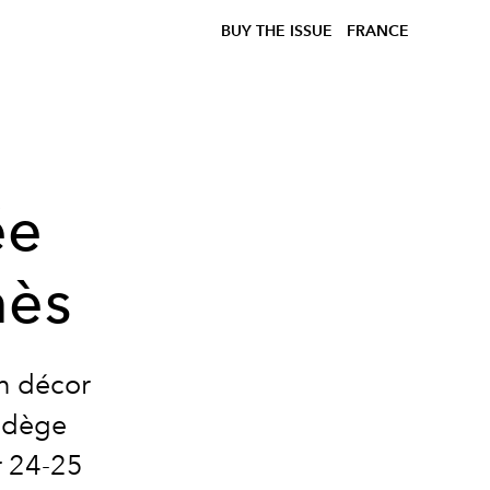
BUY THE ISSUE
FRANCE
ée
mès
un décor
Nadège
r 24-25