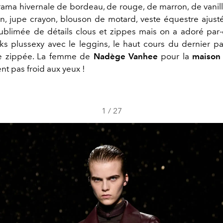
rama hivernale de bordeau, de rouge, de marron, de vanille
, jupe crayon, blouson de motard, veste équestre ajusté
sublimée de détails clous et zippes mais on a adoré par
oks plussexy avec le leggins, le haut cours du dernier p
e zippée. La femme de
Nadège Vanhee
pour la
maiso
nt pas froid aux yeux !
1
/
27