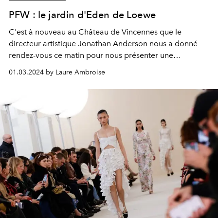
PFW : le jardin d'Eden de Loewe
C'est à nouveau au Château de Vincennes que le
directeur artistique Jonathan Anderson nous a donné
rendez-vous ce matin pour nous présenter une
collection aux accents bucoliques devcant un front-row
01.03.2024 by Laure Ambroise
high level avec Pharrell Williams, Chiara Mastroianni,
Shawn Mendes, Emily Ratajkowski, Emilia Clarke, Ed
McVey, Natalia Vodianova cu Catherine Deneuve.