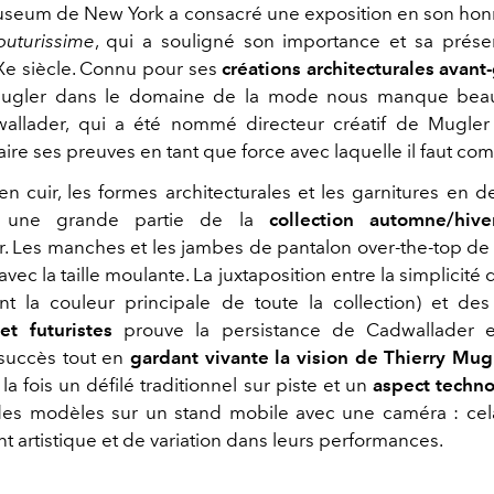
seum de New York a consacré une exposition en son hon
outurissime
, qui a souligné son importance et sa prés
e siècle. Connu pour ses
créations architecturales avant
ugler dans le domaine de la mode nous manque bea
allader, qui a été nommé directeur créatif de Mugler
aire ses preuves en tant que force avec laquelle il faut com
en cuir, les formes architecturales et les garnitures en d
nt une grande partie de la
collection automne/hiv
. Les manches et les jambes de pantalon over-the-top de l
avec la taille moulante. La juxtaposition entre la simplicité 
t la couleur principale de toute la collection) et de
et futuristes
prouve la persistance de Cadwallader 
succès tout en
gardant vivante la vision de Thierry Mug
la fois un défilé traditionnel sur piste et un
aspect techn
des modèles sur un stand mobile avec une caméra : cel
nt artistique et de variation dans leurs performances.