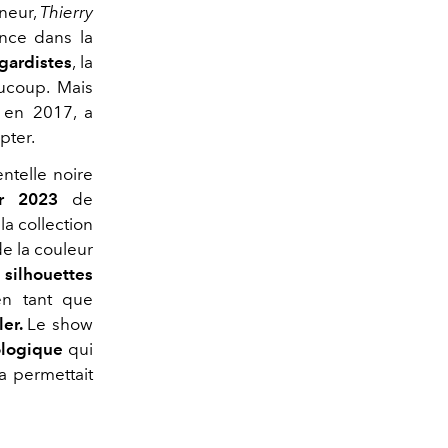
neur,
Thierry
ence dans la
-gardistes
, la
ucoup. Mais
 en 2017, a
pter.
entelle noire
er 2023
de
a collection
de la couleur
s
silhouettes
en tant que
ler.
Le show
ologique
qui
a permettait