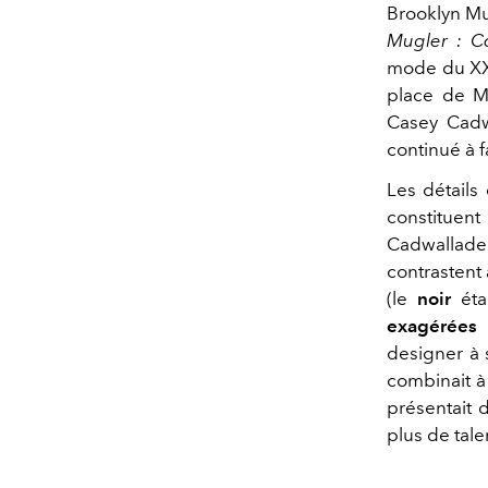
Brooklyn Mu
Mugler : C
mode du XX
place de M
Casey Cadw
continué à f
Les détails 
constitue
Cadwallader
contrastent 
(le
noir
étan
exagérées 
designer à 
combinait à 
présentait 
plus de tale