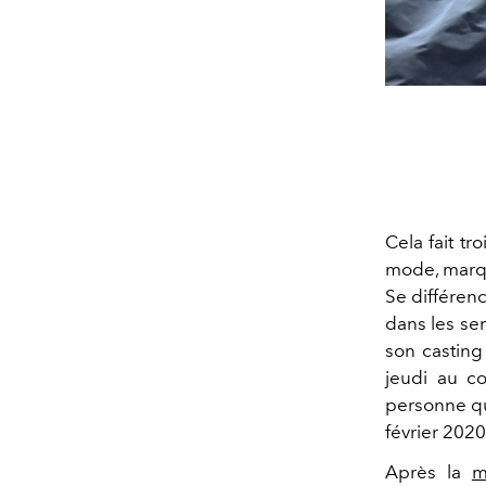
Cela fait tr
mode, marq
Se différenc
dans les sem
son casting
jeudi au
co
personne qu
février 202
Après la
m