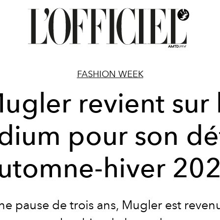
FASHION WEEK
ugler revient sur 
dium pour son déf
utomne-hiver 20
e pause de trois ans, Mugler est reven