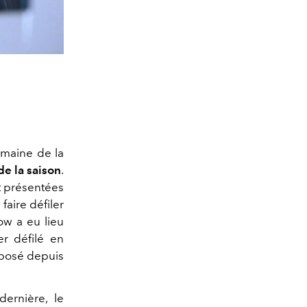
emaine de la
de la saison
.
nt présentées
faire défiler
ow a eu lieu
er défilé en
xposé depuis
dernière, le