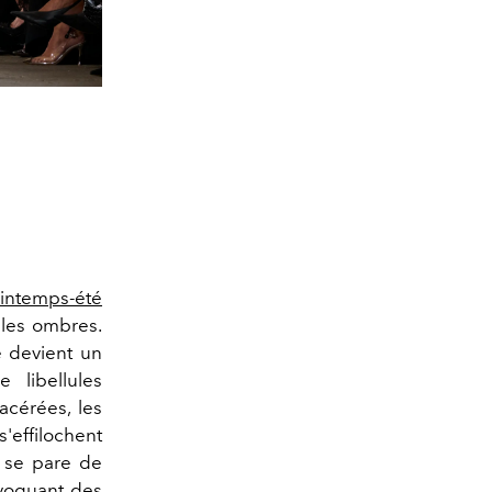
rintemps-été
 les ombres.
e devient un
 libellules
acérées, les
'effilochent
, se pare de
 évoquant des