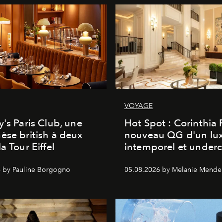
VOYAGE
y's Paris Club, une
Hot Spot : Corinthia
èse british à deux
nouveau QG d'un lu
a Tour Eiffel
intemporel et under
 by Pauline Borgogno
05.08.2026 by Melanie Mende