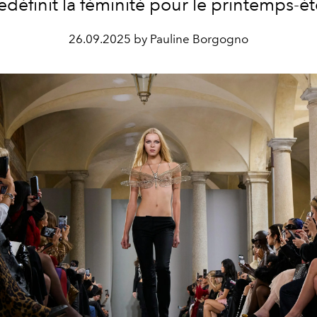
définit la féminité pour le printemps-é
26.09.2025 by Pauline Borgogno