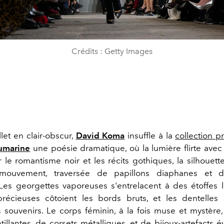
Crédits : Getty Images
let en clair-obscur,
David Koma
insuffle à la
collection p
umarine
une poésie dramatique, où la lumière flirte avec
r le romantisme noir et les récits gothiques, la silhouett
ouvement, traversée de papillons diaphanes et de
 Les georgettes vaporeuses s'entrelacent à des étoffes l
récieuses côtoient les bords bruts, et les dentelles s
ouvenirs. Le corps féminin, à la fois muse et mystère
tillantes, de corsets métalliques, et de bijoux-artefacts