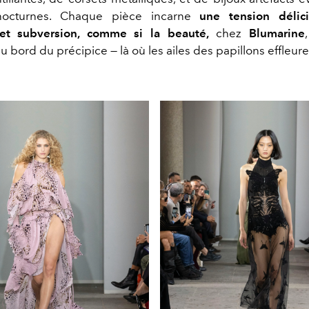
 nocturnes. Chaque pièce incarne
une tension délic
 et subversion, comme si la beauté,
chez
Blumarine
 bord du précipice — là où les ailes des papillons effleure