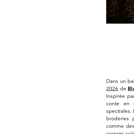
Dans un bal
2026
de
Bl
Inspirée pa
conte en m
spectrales.
broderies p
comme des s
crosses scin