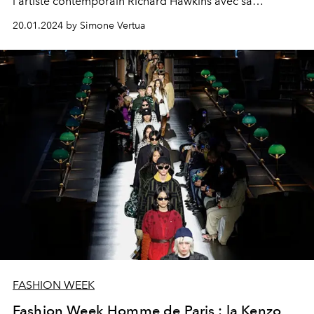
l'artiste contemporain Richard Hawkins avec sa
collection homme automne hiver 2024-25.
Parmi les
20.01.2024 by Simone Vertua
invités spéciaux au premier rang du défilé Loewe
figuraient également Manu Rios, Josh O'Connor, Matt
Bomer, Jonathan Bailey, Jamie Dornan, Mike Faist, Ghali
et Aron Piper.
FASHION WEEK
Fashion Week Homme de Paris : la Kenzo