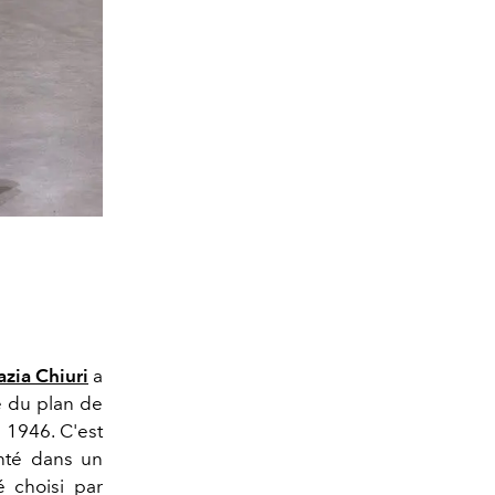
azia Chiuri
a
é du plan de
 1946. C'est
nté dans un
 choisi par