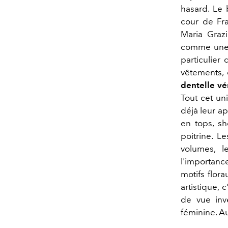
hasard. Le 
cour de Fra
Maria Grazi
comme une f
particulier
vêtements, 
dentelle vé
Tout cet uni
déjà leur a
en tops, sh
poitrine. L
volumes, 
l'importanc
motifs flora
artistique, 
de vue inve
féminine. A