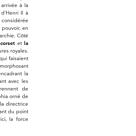
arrivée à la
d'Henri II à
e considérée
 pouvoir, en
archie. Côté
e corset
et
la
ures royales.
qui faisaient
tamorphosant
encadrant la
ant avec les
rennent de
phia orné de
la directrice
tant du point
ci, la force