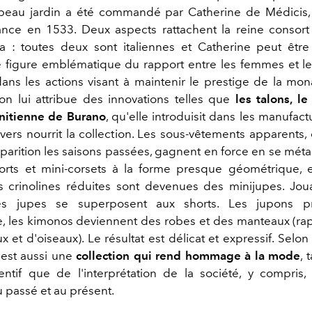
beau jardin a été commandé par Catherine de Médicis, 
nce en 1533. Deux aspects rattachent la reine consort 
a : toutes deux sont italiennes et Catherine peut êtr
igure emblématique du rapport entre les femmes et le
 dans les actions visant à maintenir le prestige de la mon
on lui attribue des innovations telles que
les talons, l
nitienne de Burano
, qu'elle introduisit dans les manufact
vers nourrit la collection. Les sous-vêtements apparents, 
pparition les saisons passées, gagnent en force en se mé
orts et mini-corsets à la forme presque géométrique, 
es crinolines réduites sont devenues des minijupes. Jou
les jupes se superposent aux shorts. Les jupons p
e, les kimonos deviennent des robes et des manteaux (ra
ux et d'oiseaux). Le résultat est délicat et expressif. Selon 
c'est aussi une
collection qui rend hommage à la mode
, 
ntif que de l'interprétation de la société, y compris, i
u passé et au présent.