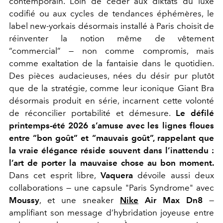
contemporain. Loin de céder aux diktats du luxe
codifié ou aux cycles de tendances éphémères, le
label new-yorkais désormais installé à Paris choisit de
réinventer la notion même de vêtement
“commercial” — non comme compromis, mais
comme exaltation de la fantaisie dans le quotidien.
Des pièces audacieuses, nées du désir pur plutôt
que de la stratégie, comme leur iconique Giant Bra
désormais produit en série, incarnent cette volonté
de réconcilier portabilité et démesure.
Le défilé
printemps-été 2026 s’amuse avec les lignes floues
entre “bon goût” et “mauvais goût”, rappelant que
la vraie élégance réside souvent dans l’inattendu :
l’art de porter la mauvaise chose au bon moment.
Dans cet esprit libre,
Vaquera
dévoile aussi deux
collaborations — une capsule "Paris Syndrome" avec
Moussy
, et une sneaker
Nike
Air Max Dn8
—
amplifiant son message d’hybridation joyeuse entre