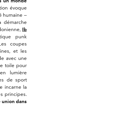
ns un monde
ection évoque
ité humaine —
la démarche
ndonienne,
Ib
tique punk
 Les coupes
ines, et les
mode avec une
e toile pour
 en lumière
tes de sport
e incarne la
s principes.
ne union dans