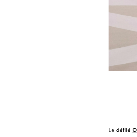
Le
défilé
O