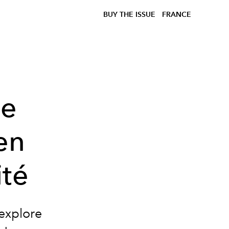
BUY THE ISSUE
FRANCE
ne
en
ité
 explore