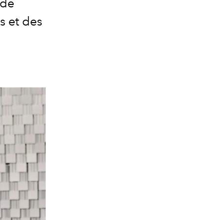
 de
s et des