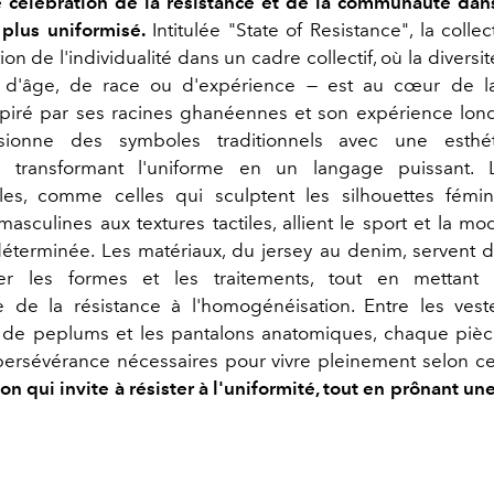
 célébration de la résistance et de la communauté da
plus uniformisé.
Intitulée "State of Resistance", la coll
ion de l'individualité dans un cadre collectif, où la divers
it d'âge, de race ou d'expérience — est au cœur de 
nspiré par ses racines ghanéennes et son expérience lo
usionne des symboles traditionnels avec une esthé
, transformant l'uniforme en un langage puissant.
ales, comme celles qui sculptent les silhouettes fémin
masculines aux textures tactiles, allient le sport et la 
déterminée. Les matériaux, du jersey au denim, servent d
er les formes et les traitements, tout en mettant
e de la résistance à l'homogénéisation. Entre les ves
de peplums et les pantalons anatomiques, chaque pièc
 persévérance nécessaires pour vivre pleinement selon ce
on qui invite à résister à l'uniformité, tout en prônant u