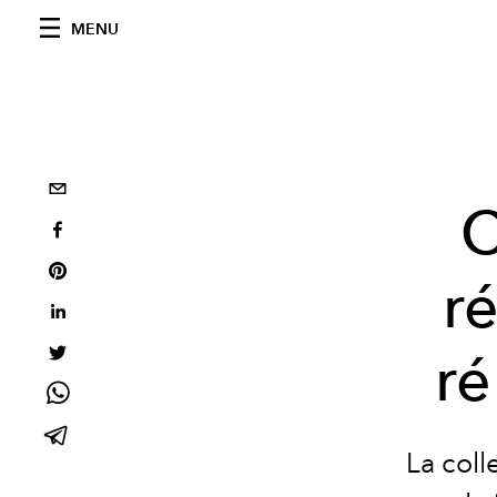
MENU
C
r
ré
La coll