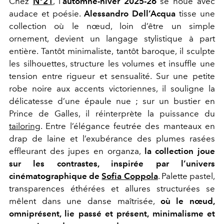
Chez
N°21
, l'
automne-hiver 2025-26
se noue avec
audace et poésie.
Alessandro Dell’Acqua
tisse une
collection où le nœud, loin d’être un simple
ornement, devient un langage stylistique à part
entière. Tantôt minimaliste, tantôt baroque, il sculpte
les silhouettes, structure les volumes et insuffle une
tension entre rigueur et sensualité. Sur une petite
robe noire aux accents victoriennes, il souligne la
délicatesse d’une épaule nue ; sur un bustier en
Prince de Galles, il réinterprète la puissance du
tailoring
. Entre l’élégance feutrée des manteaux en
drap de laine et l’exubérance des plumes rasées
effleurant des jupes en organza,
la collection joue
sur les contrastes, inspirée par l’univers
cinématographique de
Sofia Coppola
. Palette pastel,
transparences éthérées et allures structurées se
mêlent dans une danse maîtrisée,
où le nœud,
omniprésent, lie passé et présent, minimalisme et