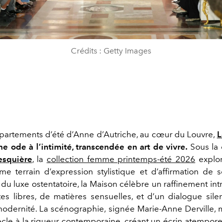
Crédits : Getty Images
partements d’été d’Anne d’Autriche, au cœur du Louvre,
L
ne ode à l’intimité, transcendée en art de vivre.
Sous la 
esquière
, la
collection femme printemps-été 2026
explor
e terrain d’expression stylistique et d’affirmation de s
du luxe ostentatoire, la Maison célèbre un raffinement intro
tes libres, de matières sensuelles, et d’un dialogue sile
 modernité. La scénographie, signée Marie-Anne Derville, m
iècle à la rigueur contemporaine, créant un écrin atempor