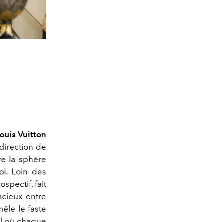
ouis Vuitton
direction de
e la sphère
oi. Loin des
spectif, fait
ncieux entre
êle le faste
el où chaque