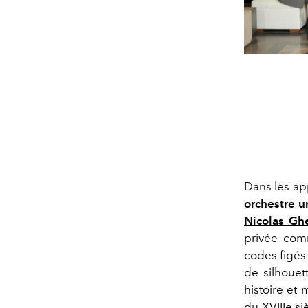
Dans les ap
orchestre u
Nicolas Gh
privée comm
codes figés 
de silhouet
histoire et
du XVIIIe s