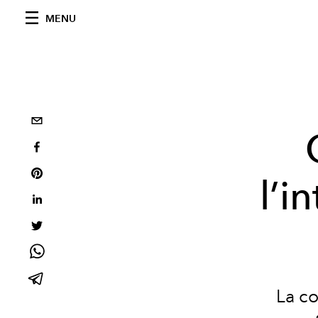
MENU
l’i
La co