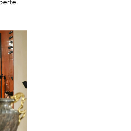
berté.