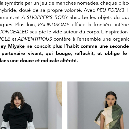
 la symétrie par un jeu de manches nomades, chaque pièc
hybride, doué de sa propre volonté. Avec
PEU FORM3
, 
ement, et
A SHOPPER’S BODY
absorbe les objets du quo
tiques. Plus loin,
PALINDROME
efface la frontière intérie
CONCEALED
sculpte le vide autour du corps. L’inspiratio
NGLE
et
ADVENTITIOUS
confère à l’ensemble une organi
sey Miyake
ne conçoit plus l’habit comme une seconde
artenaire vivant, qui bouge, réfléchit, et oblige le
ans une douce et radicale altérité.