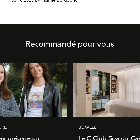
06.10.2025 by Pauline Borgogno
Recommandé pour vous
URE
BE WELL
x prépare un
Le C Club Spa du Car