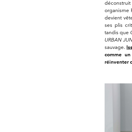
déconstruit
organisme 
devient vêt
ses plis cri
tandis que
URBAN JU
sauvage.
Is
comme un p
réinventer d