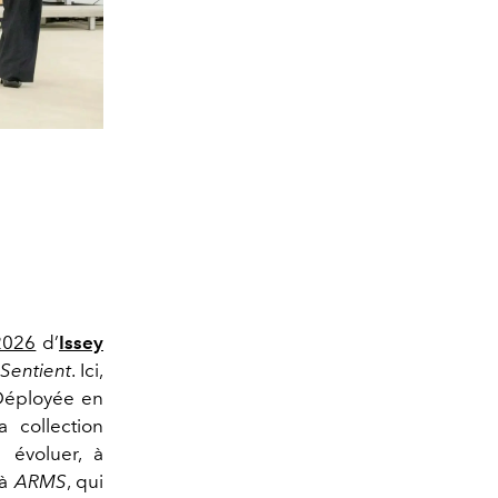
2026
d’
Issey
Sentient
. Ici,
Déployée en
a collection
 évoluer, à
 à
ARMS
, qui