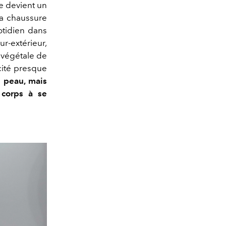
e devient un
la chaussure
tidien dans
ur-extérieur,
n végétale de
cité presque
 peau, mais
 corps à se