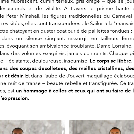
lime fluorescent, cumin terreux, gris orage — que se jou
désaccords et de vitalité. À travers le prisme hanté 
de Peter Minshall, les figures traditionnelles du
Carnaval
evisitées, elles sont transcendées : le Sailor à la "mauva
tre chatoyant en duster coat ourlé de paillettes fondues ; 
 dans un silence cinglant, ressurgit en tailleurs fer
s, évoquant son ambivalence troublante. Dame Lorraine, q
e dans des volumes exagérés, jamais contraints. Chaque p
 — éclatante, douloureuse, insoumise.
Le corps se libère,
ans des coupes décolletées, des mailles cristallines, de
r et désir.
Et dans l’aube de J’ouvert, maquillage éclabouss
ne nuit de transe — beauté rebelle et transfigurée. Ce tra
es, est
un hommage à celles et ceux qui ont su faire de 
’expression.