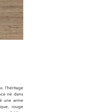
 l’héritage
ance né dans
uté une arme
ique, rouge