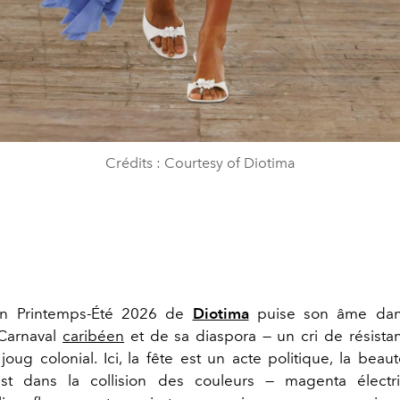
Crédits : Courtesy of Diotima
ion Printemps-Été 2026 de
Diotima
puise son âme dans
 Carnaval
caribéen
et de sa diaspora — un cri de résist
joug colonial. Ici, la fête est un acte politique, la bea
’est dans la collision des couleurs — magenta électr