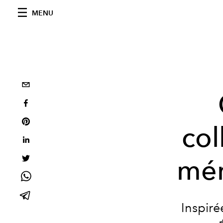
MENU
col
mém
Inspiré