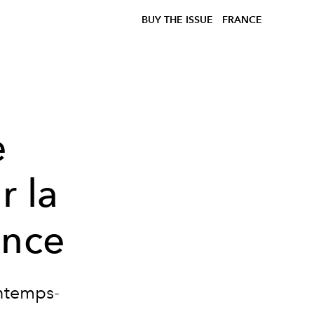
BUY THE ISSUE
FRANCE
e
r la
ance
intemps-