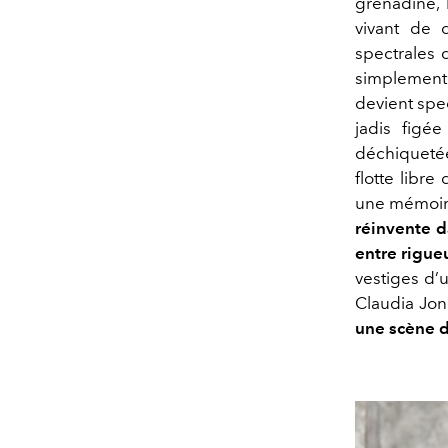
grenadine, 
vivant de 
spectrales 
simplement r
devient spec
jadis figée
déchiquetée
flotte libr
une mémoire
réinvente d
entre rigueu
vestiges d’u
Claudia Jon
une scène d