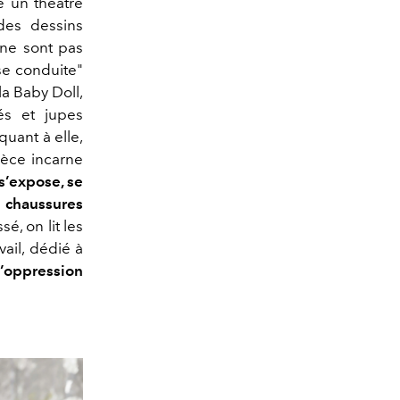
e un théâtre
des dessins
ne sont pas
ise conduite"
la Baby Doll,
més et jupes
uant à elle,
ièce incarne
 s’expose, se
s chaussures
é, on lit les
vail, dédié à
l’oppression