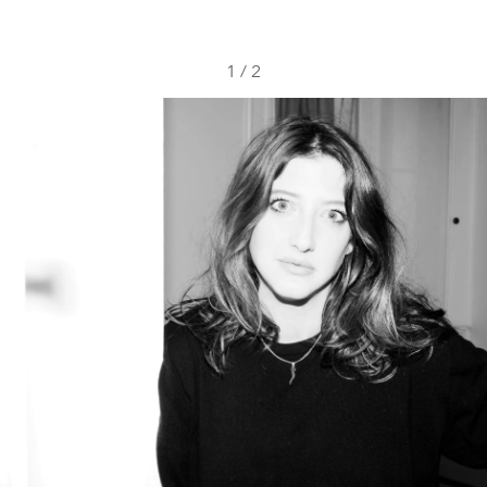
1
/
2