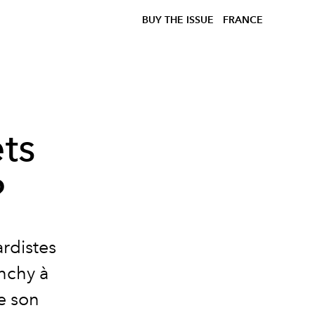
BUY THE ISSUE
FRANCE
ets
?
ardistes
enchy à
e son