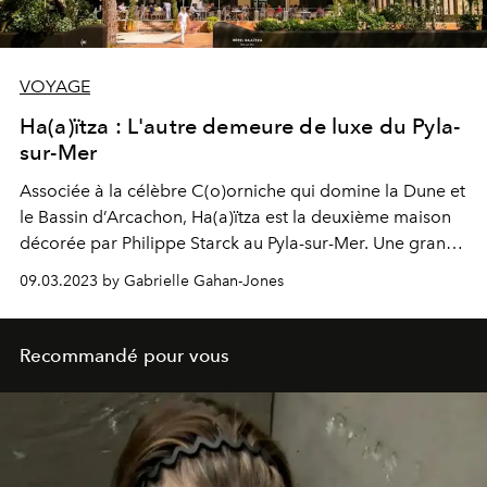
VOYAGE
Ha(a)ïtza : L'autre demeure de luxe du Pyla-
sur-Mer
Associée à la célèbre C(o)orniche qui domine la Dune et
le Bassin d’Arcachon, Ha(a)ïtza est la deuxième maison
décorée par Philippe Starck au Pyla-sur-Mer. Une grande
demeure néo-basque qui vient d’accueillir la marque
09.03.2023 by Gabrielle Gahan-Jones
Codage Paris dans son Spa.
Recommandé pour vous