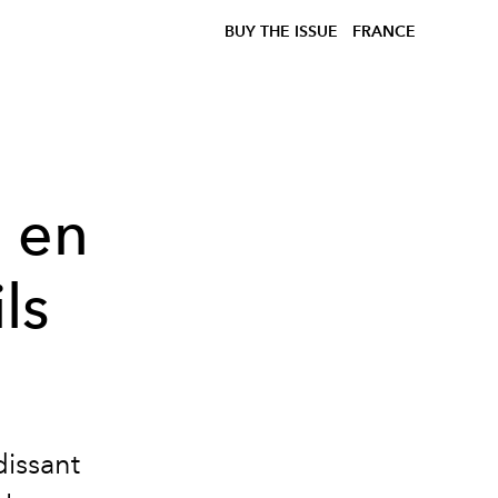
BUY THE ISSUE
FRANCE
: en
ls
issant