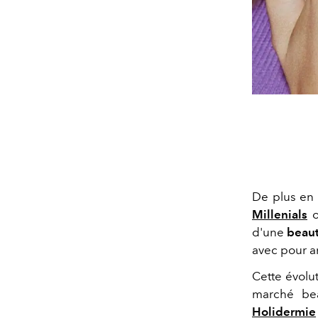
De plus en 
Millenials
o
d'une
beaut
avec pour a
Cette évolu
marché be
Holidermie