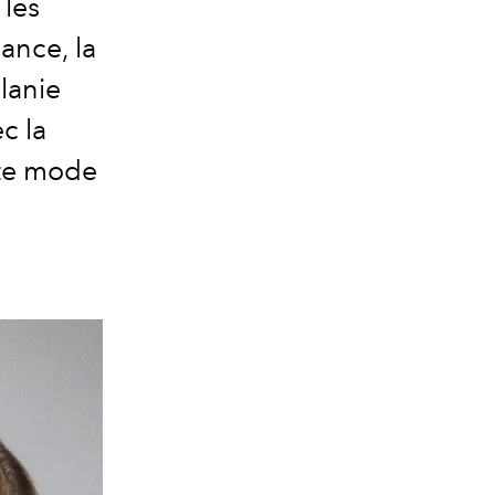
 les
ance, la
lanie
c la
nte mode