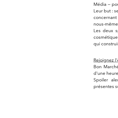
Média — pou
Leur but : s
concernant 
nous-mêmes,
Les deux sp
cosmétique 
qui constru
Rejoignez 
Bon Marché 
d'une heure 
Spoiler al
présentes su