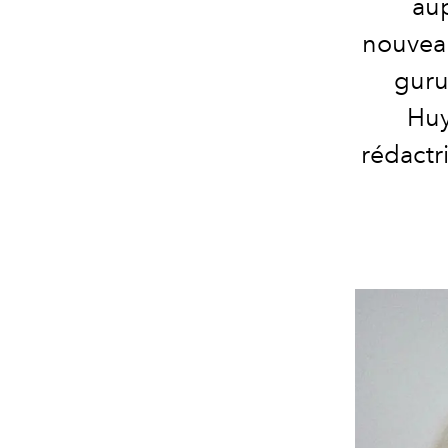
aup
nouveau
guru
Huy
rédactr