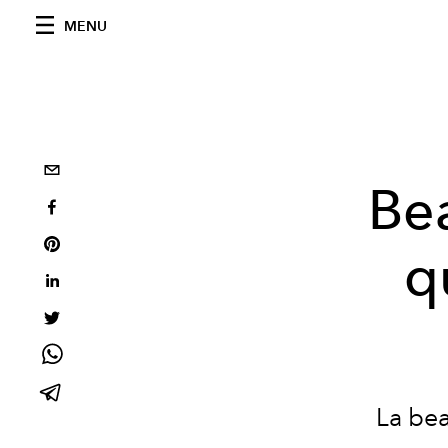
MENU
Bea
q
La be