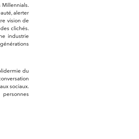
Millennials.
auté, alerter
re vision de
des clichés.
ne industrie
 générations
olidermie du
conversation
eaux sociaux.
x personnes