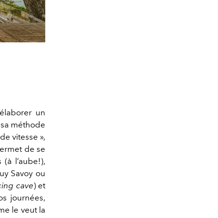
 élaborer un
sa
méthode
e vitesse »,
permet de se
 (à l’aube!),
Guy Savoy ou
cing cave
) et
os journées,
e le veut la