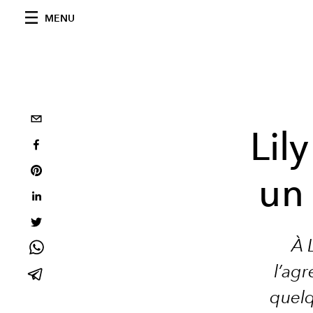
MENU
Lil
un
À L
l’agr
quelq