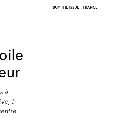
BUY THE ISSUE
FRANCE
oile
eur
ds à
êve, à
centre