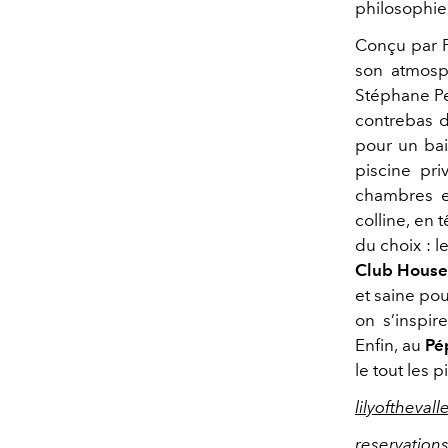
philosophie 
Conçu par P
son atmosph
Stéphane Pe
contrebas d
pour un bai
piscine pr
chambres et
colline, en 
du choix : l
Club Hous
et saine pou
on s’inspire
Enfin, au
Pé
le tout les 
lilyoftheval
reservations