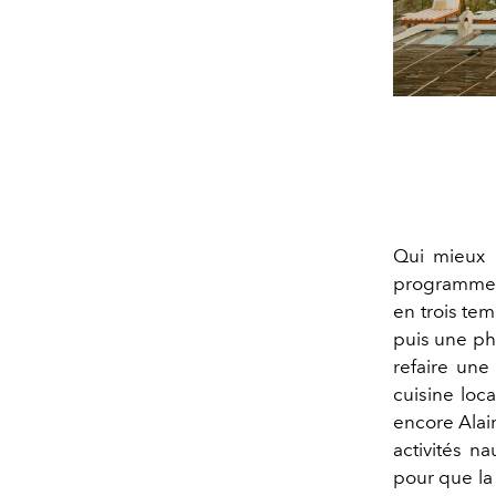
Qui mieux q
programme 
en trois te
puis une ph
refaire une 
cuisine loc
encore Alai
activités n
pour que la