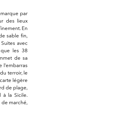
démarque par
ur des lieux
finement. En
e sable fin,
 Suites avec
 que les 38
sommet de sa
ue l’embarras
u terroir, le
 carte légère
ord de plage,
 à la Sicile.
ur de marché,