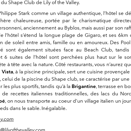
du Shape Club de Lily of the Valley.
hilippe Stark comme un village authentique, l’hôtel se 
ère chaleureuse, portée par le charismatique directe
rsonneni, anciennement au Byblos, mais aussi par son raf
e l’hôtel s’étend la longue plage de Gigaro, et ses 6km d
n de soleil entre amis, famille ou en amoureux. Des Pool
ivé sont également situées face au Beach Club, tandis
 6 suites de l’hôtel sont perchées plus haut sur le 
tête à tête avec la nature. Côté restaurants, vous n’aurez q
e
Vista
, à la piscine principale, sert une cuisine provençale d
e
, celui de la piscine du Shape club, se caractérise par une
r les plus sportifs, tandis qu’à la
Brigantine
, terrasse en b
 de recettes italiennes traditionnelles, des lacs du Nord
pé
, on nous transporte au coeur d’un village italien un jo
pieds dans le sable. Inégalable.
ley.com
@lilyofthevalley.com