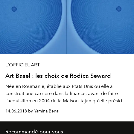
L'OFFICIEL ART
Art Basel : les choix de Rodica Seward
Née en Roumanie, établie aux Etats-Unis où elle a
construit une carrière dans la finance, avant de faire
l’acquisition en 2004 de la Maison Tajan qu'elle préside,
Rodica Seward est appréciée pour la qualité et l’acuité
14.06.2018 by Yamina Benaï
de son regard sur la scène artistique, et sa
détermination à soutenir les artistes et les institutions.
Collectionneuse d’art moderne et d’art contemporain,
Recommandé pour vous