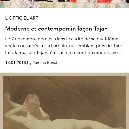
L'OFFICIEL ART
Moderne et contemporain façon Tajan
Le 7 novembre dernier, dans le cadre de sa quatrième
vente consacrée à l’art urbain, rassemblant près de 150
lots, la maison Tajan réalisait un record du monde avec
l’artiste français Speedy Graphito : “Art is Fight” était
18.01.2018 by Yamina Benaï
adjugé 58 500 euros. La vente d’art moderne et
contemporain du 24 janvier déploiera, quant à elle, une
large cartographie esthétique, de même qu'une
amplitude de prix autorisant les budgets mesurés à une
première acquisition. Mais aussi toute latitude pour
rêver devant une toile de Roland Topor, une tête de
Balzac en terre cuite attribuée à Auguste Rodin, un
pastel d’André Masson, une acrylique sur bois de Carlos
Cruz-Diez, ou encore un pastel sur papier de Billy
Sullivan... A découvrir dans le diaporama ci-dessous.