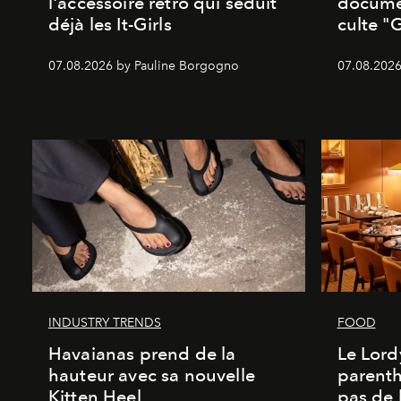
l'accessoire rétro qui séduit
documen
déjà les It-Girls
culte "
07.08.2026 by Pauline Borgogno
07.08.2026
INDUSTRY TRENDS
FOOD
Havaianas prend de la
Le Lord
hauteur avec sa nouvelle
parenth
Kitten Heel
pas de l