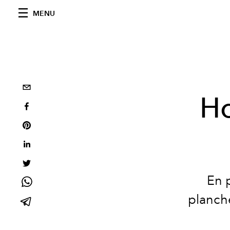
MENU
Ho
En 
planche