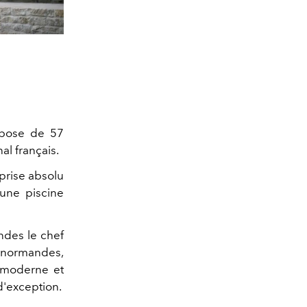
spose de 57
al français.
-prise absolu
'une piscine
andes le chef
normandes,
s moderne et
 d'exception.