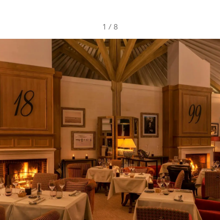
1
/
8