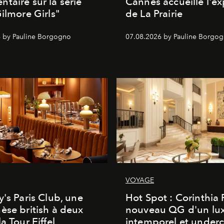
taire sur la série
Cannes accueille l'ex
Gilmore Girls"
de La Prairie
 by Pauline Borgogno
07.08.2026 by Pauline Borgo
VOYAGE
y's Paris Club, une
Hot Spot : Corinthia
èse british à deux
nouveau QG d'un lu
a Tour Eiffel
intemporel et under