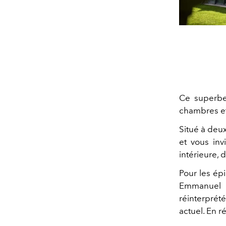
Ce superbe
chambres et 
Situé à deu
et vous inv
intérieure, 
Pour les épi
Emmanuel 
réinterprét
actuel. En r