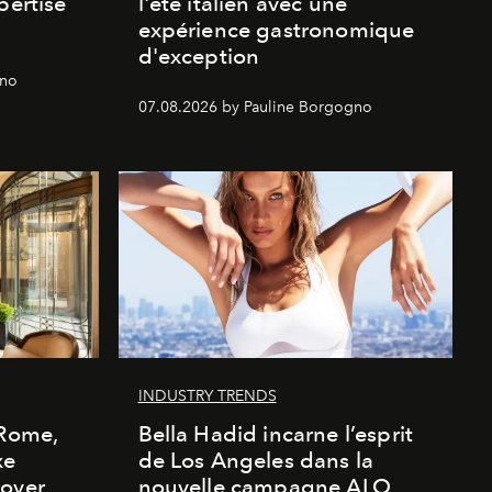
pertise
l'été italien avec une
expérience gastronomique
d'exception
gno
07.08.2026 by Pauline Borgogno
INDUSTRY TRENDS
 Rome,
Bella Hadid incarne l’esprit
xe
de Los Angeles dans la
cover
nouvelle campagne ALO