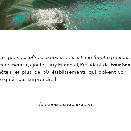
ce que nous offrons à nos clients est une fenêtre pour ac
rs passions »
,
ajoute
Larry
Pimentel
,
Pr
é
sident
de
Four
Sea
ôtels et plus de 50 établissements qui doivent voir l
e quoi nous surprendre !
fourseasonsyachts.com