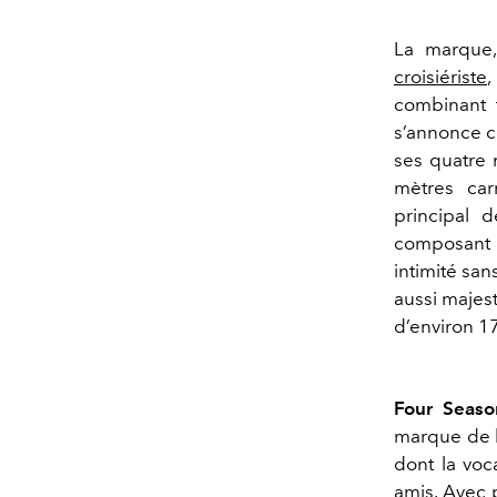
La marque,
croisiériste
,
combinant t
s’annonce 
ses quatre 
mètres
carr
principal 
composan
intimité sans
aussi majes
d’environ 1
Four
Seaso
marque de l
dont la voc
amis
. Avec 