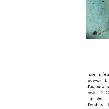
Faire la fê
recevoir b
d’aujourd’h
envies
? C
capitaines 
d
’embarcat