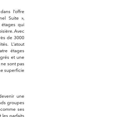
ans l’offre
nel
Suite
»
,
 étages qui
oisière. Avec
rès de 3000
vités.
L’atout
atre étages
egrés
et une
 ne sont
pas
e superficie
devenir une
ands groupes
, comme ses
t les parfaits