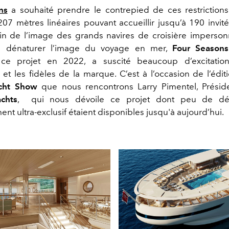
ns
a
souhaité
prendre le contrepied de ces restrictions 
07 mètres linéaires pouvant accueillir jusqu’à 190 invit
in de l’image des grands navires de croisière imperson
à dénaturer l’image du voyage en mer,
Four
Season
 ce projet en 2022,
a suscité beaucoup
d’excitatio
es et les fidèles de la marque.
C’est à l’occasion de l’édi
cht Show
que nous rencontrons Larry
Pimentel
,
Pr
é
sid
achts
, qui
nous dévoile ce projet dont
peu de dét
ment
ultra-exclusif
étaient disponibles jusqu'à
aujourd’hui
.