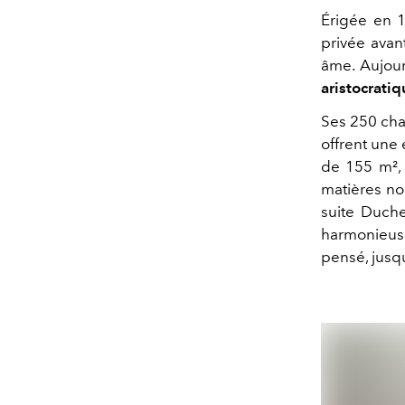
Érigée en 1
privée avan
âme. Aujour
aristocratiq
Ses 250 cha
offrent une 
de 155 m²,
matières nob
suite Duche
harmonieus
pensé, jusqu