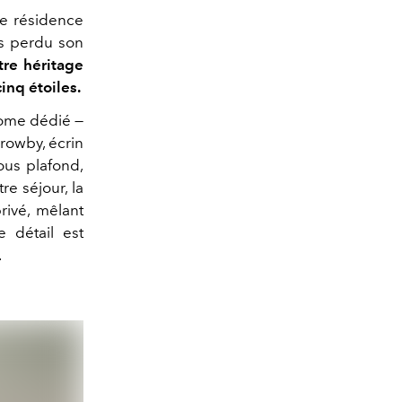
ne résidence
is perdu son
re héritage
inq étoiles.
dome dédié —
rrowby, écrin
ous plafond,
re séjour, la
rivé, mêlant
 détail est
.