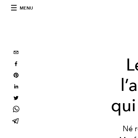
MENU
L
l’
qui
Né r