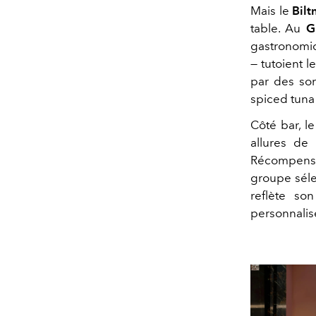
Mais le
Bil
table. Au
Gr
gastronomiq
— tutoient 
par des som
spiced tuna 
Côté bar, l
allures de
Récompensé
groupe sélec
reflète son
personnalis