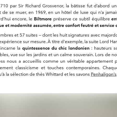
710 par Sir Richard Grosvenor, la bâtisse fut d’abord u
t de se muer, en 1969, en un hôtel de luxe qui n’a jama
d’hui encore, le
Biltmore
préserve ce subtil équilibre
ent
ue et modernité assumée, entre confort feutré et service c
mbres et 57 suites — dont les huit signatures avec major
expérience sur mesure. À titre d'exemple, la suite Lord Ha
 incarne la
quintessence du chic londonien
: hauteurs s
les, vue sur les jardins et un calme souverain. Lors de not
ss nous a accueillis comme un véritable appartement p
ement classicisme et touches contemporaines. Chaque
’à la sélection de thés Whittard et les savons
Penhaligon’s