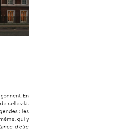
façonnent. En
 de celles-là.
égendes : les
-même, qui y
tance d’être