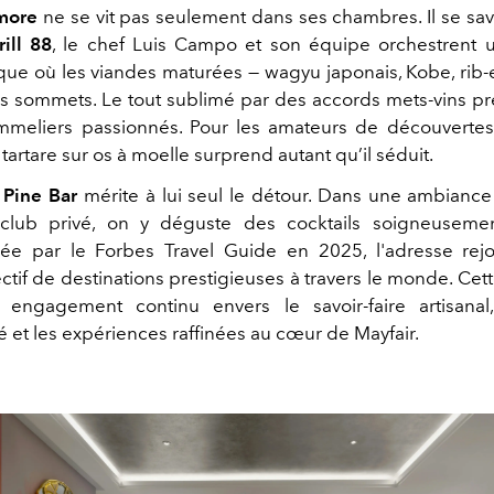
tmore
ne se vit pas seulement dans ses chambres. Il se sav
ill 88
, le chef Luis Campo et son équipe orchestrent u
ue où les viandes maturées — wagyu japonais, Kobe, rib-
les sommets. Le tout sublimé par des accords mets-vins pr
meliers passionnés. Pour les amateurs de découvertes
tartare sur os à moelle surprend autant qu’il séduit.
e
Pine Bar
mérite à lui seul le détour. Dans une ambiance
 club privé, on y déguste des cocktails soigneusemen
e par le Forbes Travel Guide en 2025, l'adresse rejoi
tif de destinations prestigieuses à travers le monde. Cett
 engagement continu envers le savoir-faire artisanal
é et les expériences raffinées au cœur de Mayfair.