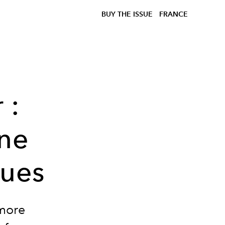
BUY THE ISSUE
FRANCE
 :
nne
ques
tmore