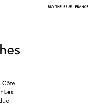
BUY THE ISSUE
FRANCE
ches
a Côte
r Les
 duo