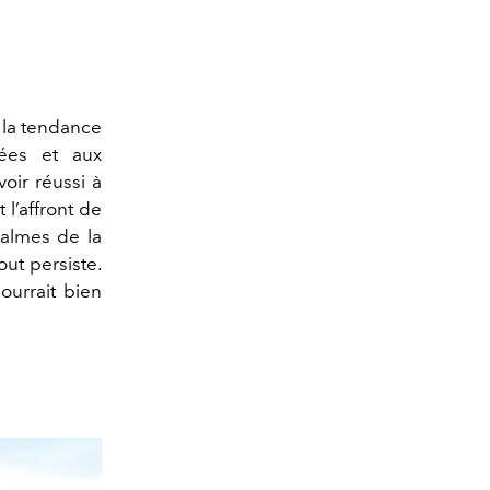
, la tendance
ées et aux
oir réussi à
 l’affront de
calmes de la
out persiste.
pourrait bien