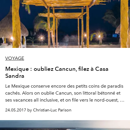
VOYAGE
Mexique : oubliez Cancun, filez à Casa
Sandra
Le Mexique conserve encore des petits coins de paradis
cachés. Alors on oublie Cancun, son littoral bétonné et
ses vacances all inclusive, et on file vers le nord-ouest, à
l’extrémité de la péninsule du Yucatan. Face à la réserve
24.05.2017 by Christian-Luc Parison
naturelle de Yum Balam, l’île Holbox flotte sur les eaux
turquoise du golfe du Mexique. En une demi-heure, un
ferry vous conduira sur ce bout de terre de rêve