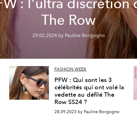
W : l'ultra discrétion
The Row
29.02.2024 by Pauline Borgogno
FASHION WEEK
PFW : Qui sont les 3
célébrités qui ont volé la
vedette au défilé The
Row SS24 ?
28.09.2023 by Pauline Borgogno