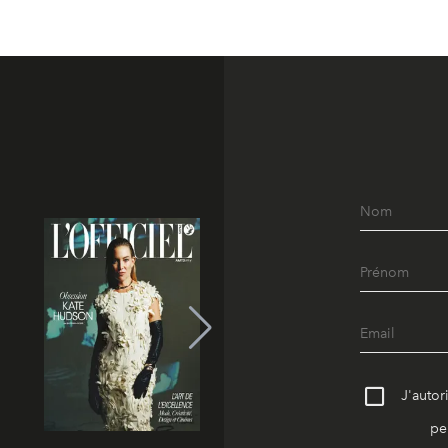
J'autor
pe