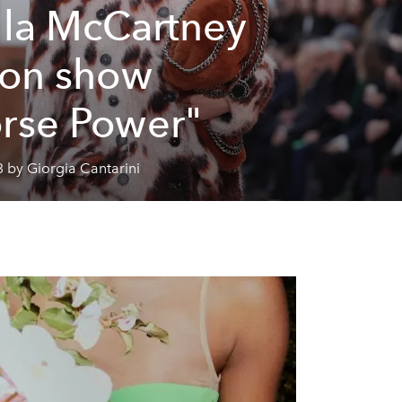
lla McCartney
son show
rse Power"
 by Giorgia Cantarini