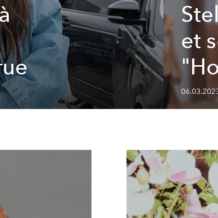
à
Ste
et 
rue
"Ho
06.03.2023