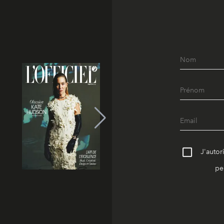
J'autor
pe