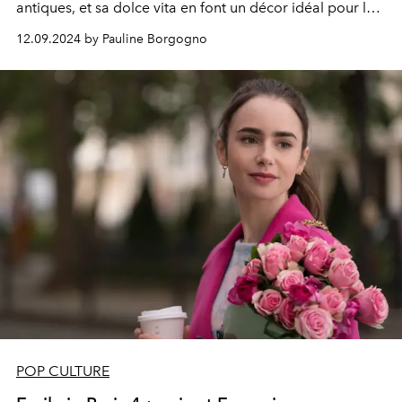
antiques, et sa dolce vita en font un décor idéal pour les
histoires d'amour, les drames historiques, et les
12.09.2024 by Pauline Borgogno
comédies contemporaines dont nous raffolons tant. Si
vous rêvez d'explorer Rome sans quitter votre canapé,
voici cinq films et séries à ne pas manquer, dont
Emily in
Paris
, saison 4, partie 2, qui vient fraîchement de sortir
sur Netflix.
POP CULTURE