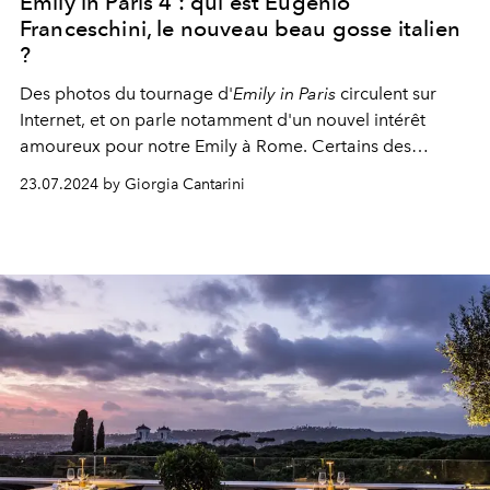
Emily in Paris 4 : qui est Eugenio
Franceschini, le nouveau beau gosse italien
?
Des photos du tournage d'
Emily in Paris
circulent sur
Internet, et on parle notamment d'un nouvel intérêt
amoureux pour notre Emily à Rome. Certains des
nouveaux épisodes se déroulent en fait à Rome et il
23.07.2024 by Giorgia Cantarini
semble y avoir un flirt entièrement italien pour Lily
Collins avec l'acteur italien Eugenio Franceschini.