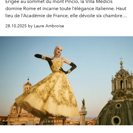
Érigée au sommet du
mont Pincio,
la Villa Médicis
domine Rome et
incarne
toute l’élégance italienne. Haut
lieu de
l’Académie de France,
elle dévoile
six chambres
d’hôtes
où se mêlent patrimoine et
création
28.10.2025 by Laure Ambroise
contemporaine.
Son directeur,
Sam Stourdzé,
nous
raconte ce dialogue entre
histoire et modernité.