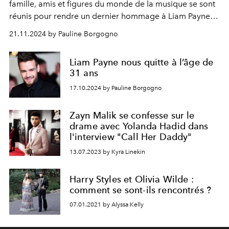
famille, amis et figures du monde de la musique se sont
réunis pour rendre un dernier hommage à Liam Payne,
ancien membre de One Direction. Un moment de
21.11.2024 by Pauline Borgogno
recueillement marqué par la présence de ses proches,
de ses anciens camarades de groupe, et de nombreux
Liam Payne nous quitte à l’âge de
témoignages d’amour de ses fans à travers le monde.
31 ans
17.10.2024 by Pauline Borgogno
Zayn Malik se confesse sur le
drame avec Yolanda Hadid dans
l'interview "Call Her Daddy"
13.07.2023 by Kyra Linekin
Harry Styles et Olivia Wilde :
comment se sont-ils rencontrés ?
07.01.2021 by Alyssa Kelly