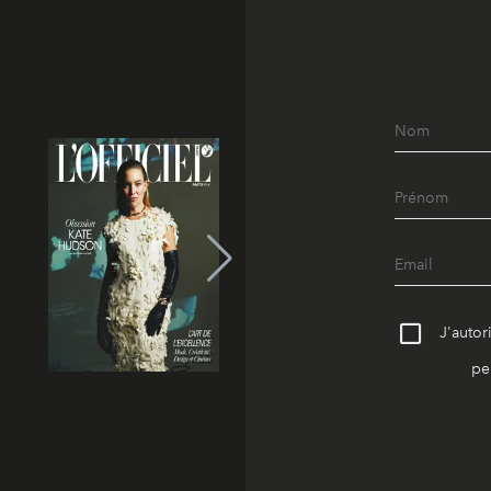
J'autor
pe