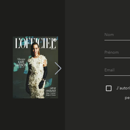
J'autor
pe