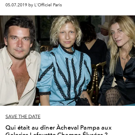
Bob Sinclar ou encore Annabelle Belmondo lors de sa
05.07.2019 by L'Officiel Paris
soirée de lancement, elle se hisse en tête de liste des
meilleurs spots de l'été.
SAVE THE DATE
Qui était au dîner Àcheval Pampa aux
Galeries Lafayette Champs-Élysées ?