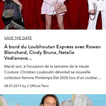
SAVE THE DATE
À bord du Loubhoutan Express avec Rowan
Blanchard, Cindy Bruna, Natalia
Vodianova...
Mardi soir, à l’occasion de la semaine de la Haute
Couture, Christian Louboutin dévoilait sa nouvelle
collection femme Printemps-Été 2020 lors d’un cocktail
au manège Battisti, au sein de la Caserne des Célestins.
08.07.2019 by L'Officiel Paris
Accueillant les quartiers généraux de la Garde
Républicaine, le manège Battisti s’est transformé le
temps d’une soirée en un voyage imaginaire reliant Paris