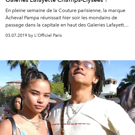
En pleine semaine de la Couture parisienne, la marque
Àcheval Pampa réunissait hier soir les mondains de
passage dans la capitale en haut des Galeries Lafayette
Champs-Élysées, autour d'un dîner exclusif signé Caviar
03.07.2019 by L'Officiel Paris
Kaspia. Le mannequin Alexandra Ricci, la styliste Ada
Kokosar et le designer Elie Top étaient, entre autres, de
la partie.