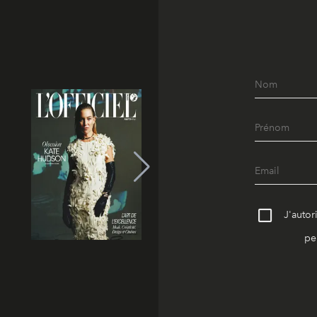
J'autor
pe