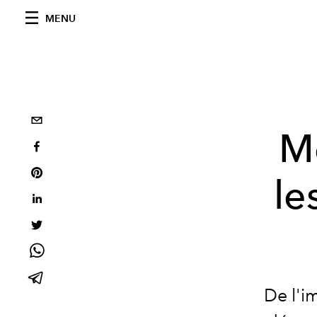
MENU
Mo
le
De l'i