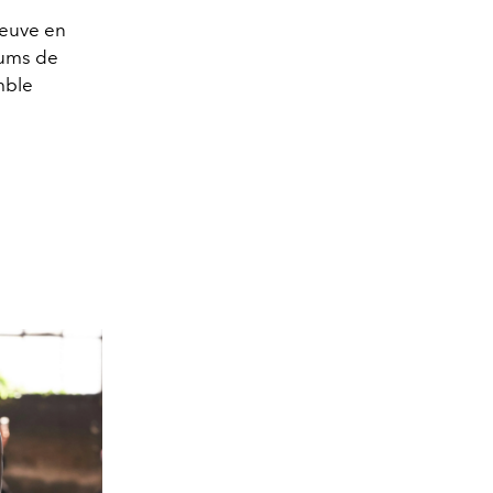
reuve en
iums de
mble