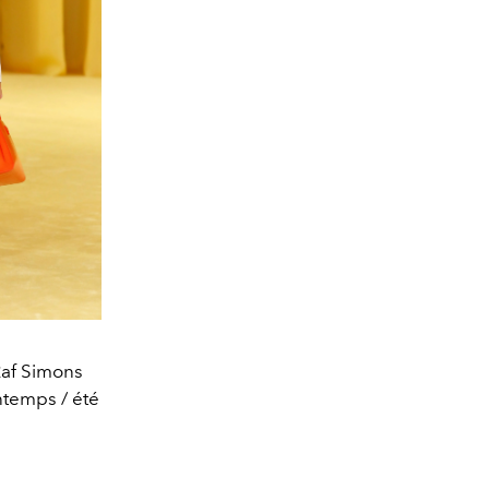
Raf Simons
ntemps / été