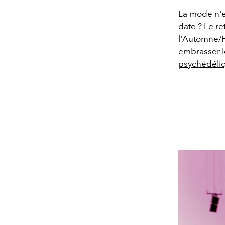
La mode n'e
date ? Le r
l'Automne/H
embrasser l
psychédéli