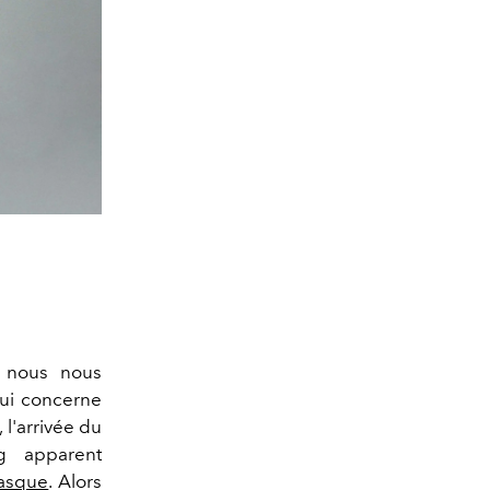
, nous nous
qui concerne
,
l'arrivée du
g apparent
asque
. Alors