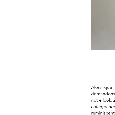
Alors que 
demandons c
notre look,
cottagecor
reminiscen