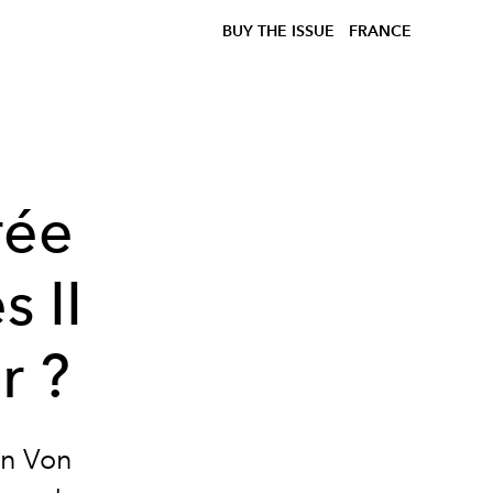
BUY THE ISSUE
FRANCE
rée
s II
r ?
en Von