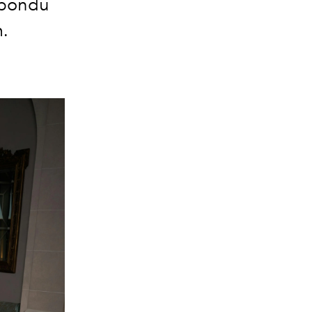
épondu
m.