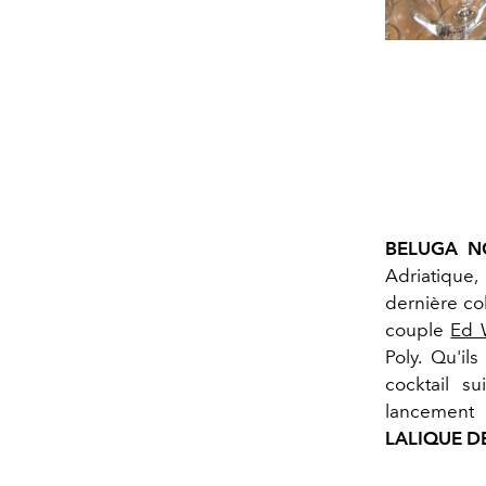
BELUGA N
Adriatique
dernière col
couple
Ed 
Poly. Qu'il
cocktail s
lancement 
LALIQUE 