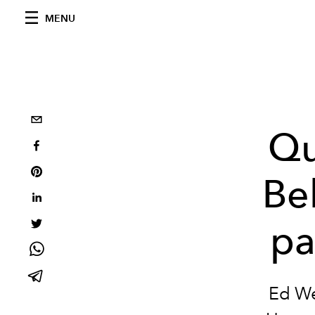
MENU
Qu
Bel
pa
Ed We