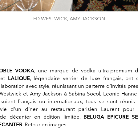
ED WESTWICK, AMY JACKSON
OBLE VODKA
, une marque de vodka ultra-premium de
, et
LALIQUE
, légendaire verrier de luxe français, ont 
laboration avec style, réunissant un parterre d'invités pre
Westwick et Amy Jackson
à
Sabina Socol
,
Leonie Hanne
s soient français ou internationaux, tous se sont réunis
uivie d'un dîner au restaurant parisien Laurent pour
de décanter en édition limitée,
BELUGA EPICURE SE
DECANTER
. Retour en images.