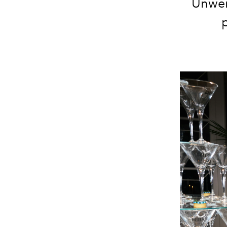
Unwer
p