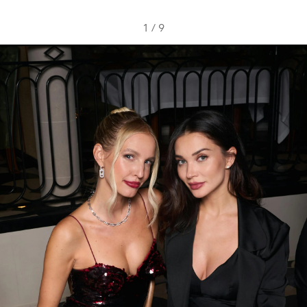
1
/
9