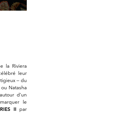
 la Riviera
célébré leur
stigieux — du
ou Natasha
 autour d’un
 marquer le
RIES II
par