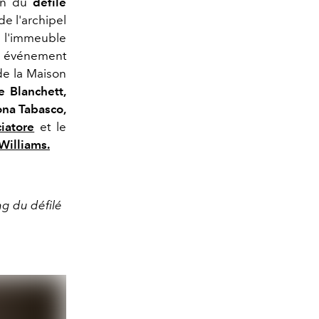
ion du
défilé
de l'archipel
e l'immeuble
un événement
 de la Maison
e Blanchett,
na Tabasco,
iatore
et le
Williams.
ng du défilé