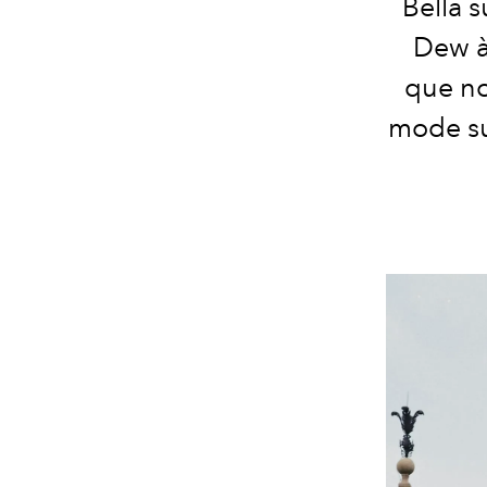
Bella s
Dew à 
que no
mode su