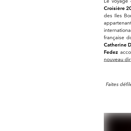
Le voyage
Croisière 2
des îles B
appartenant
internationa
française 
Catherine
D
Fedez
acc
nouveau dire
Faites défi