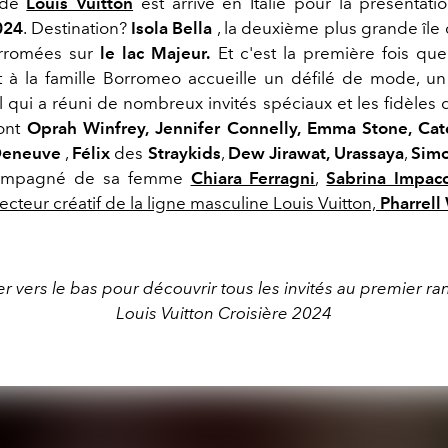
 de
Louis Vuitton
est arrivé en Italie pour la présentat
024
. Destination?
Isola Bella
, la deuxième plus grande île 
orromées sur
le lac Majeur.
Et c'est la première fois qu
 à la famille Borromeo accueille un défilé de mode, 
l qui a réuni de nombreux invités spéciaux et les fidèles
dont
Oprah Winfrey, Jennifer Connelly, Emma Stone, Cat
eneuve
,
Félix
des
Straykids
,
Dew Jirawat,
Urassaya
,
Simo
ompagné de sa femme
Chiara Ferragni
,
Sabrina Impacc
cteur créatif de la ligne masculine Louis Vuitton,
Pharrell 
ler vers le bas pour découvrir tous les invités au premier ra
Louis Vuitton Croisière 2024