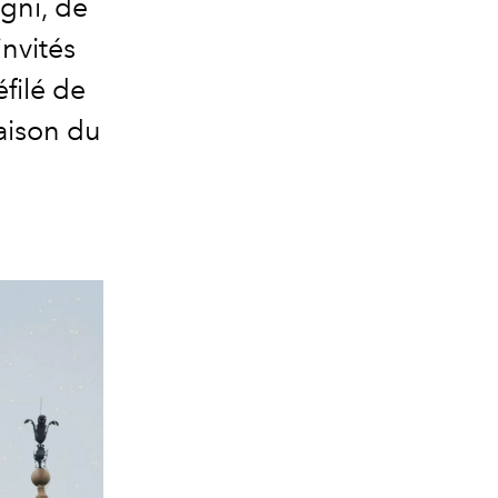
agni, de
invités
filé de
aison du