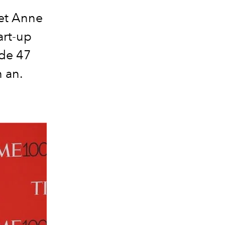
 et Anne
art-up
 de 47
n an.