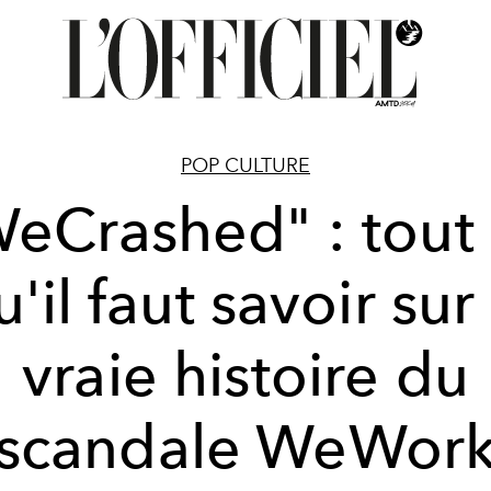
POP CULTURE
eCrashed" : tout
u'il faut savoir sur 
vraie histoire du
scandale WeWor