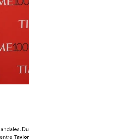
candales. Du
 entre
Taylor