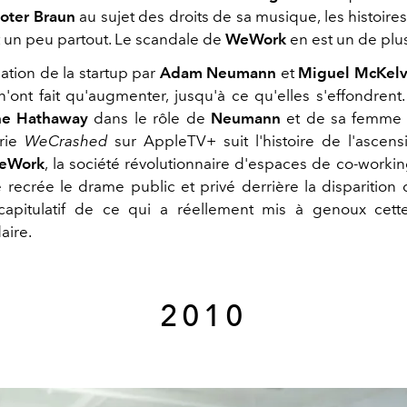
oter Braun
au sujet des droits de sa musique, les histoire
t un peu partout. Le scandale de
WeWork
en est un de plu
ation de la startup par
Adam Neumann
et
Miguel McKel
n'ont fait qu'augmenter, jusqu'à ce qu'elles s'effondren
e Hathaway
dans le rôle de
Neumann
et de sa femm
érie
WeCrashed
sur AppleTV+ suit l'histoire de l'ascens
eWork
, la société révolutionnaire d'espaces de co-workin
ie recrée le drame public et privé derrière la disparition
capitulatif de ce qui a réellement mis à genoux cett
aire.
2010