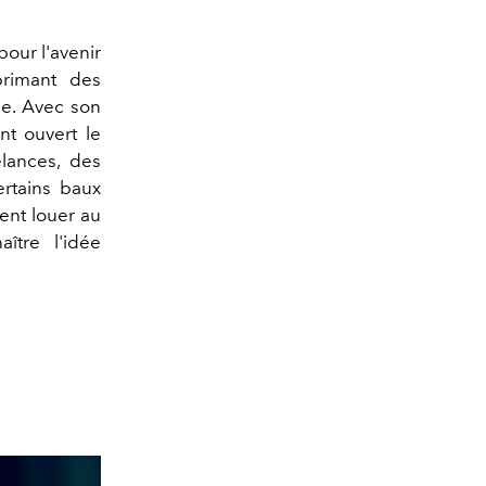
pour l'avenir
primant des
ce. Avec son
ont ouvert le
lances, des
ertains baux
ent louer au
ître l'idée