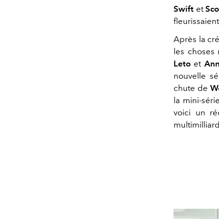
Swift
et
Sco
fleurissaien
Après la cré
les choses 
Leto
et
Ann
nouvelle s
chute de
W
la mini-sér
voici un ré
multimilliard