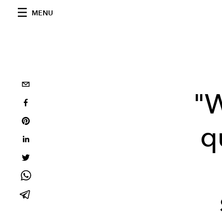
MENU
"W
q