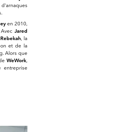
s d'arnaques
s.
vey
en 2010,
t. Avec
Jared
e
Rebekah
, la
ion et de la
g. Alors que
 de
WeWork
,
e entreprise