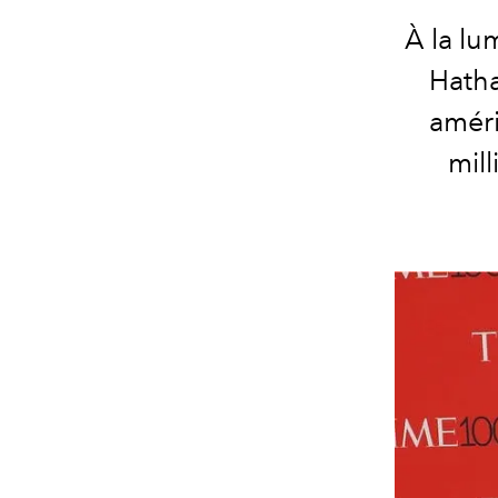
À la lu
Hatha
améri
mill