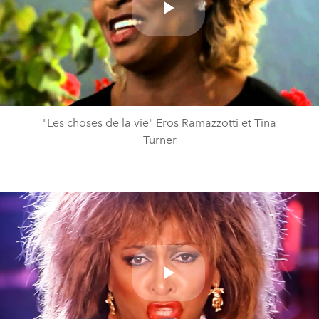
Play
Video
"Les choses de la vie" Eros Ramazzotti et Tina
Turner
Play