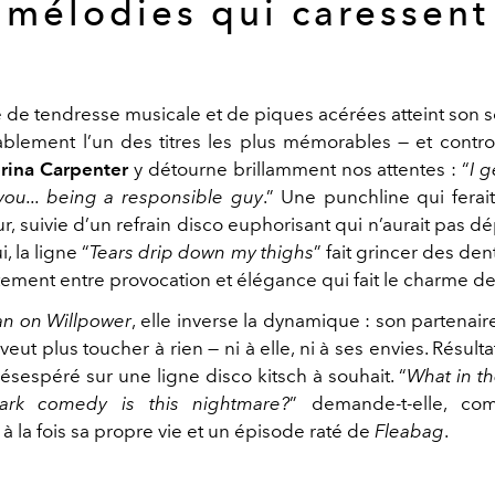
mélodies qui caressent
de tendresse musicale et de piques acérées atteint son
ablement l’un des titres les plus mémorables — et contr
rina Carpenter
y détourne brillamment nos attentes : “
I g
you... being a responsible guy
.” Une punchline qui ferait
r, suivie d’un refrain disco euphorisant qui n’aurait pas 
 la ligne “
Tears drip down my thighs
” fait grincer des den
tement entre provocation et élégance qui fait le charme de
n on Willpower
, elle inverse la dynamique : son partenai
 veut plus toucher à rien — ni à elle, ni à ses envies. Résulta
désespéré sur une ligne disco kitsch à souhait. “
What in t
ark comedy is this nightmare?
” demande-t-elle, co
 la fois sa propre vie et un épisode raté de
Fleabag
.