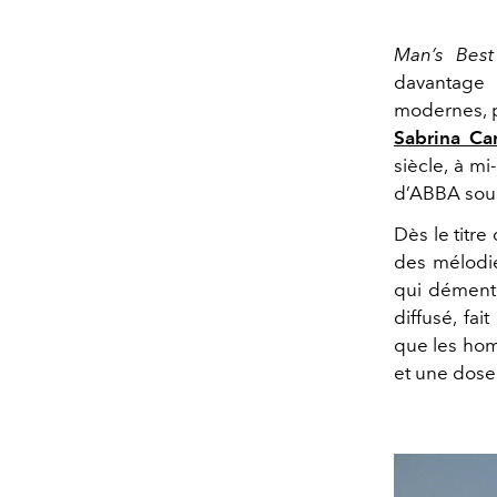
Man’s Best
davantage 
modernes, p
Sabrina Ca
siècle, à m
d’ABBA sous
Dès le titre
des mélodie
qui dément 
diffusé, fa
que les hom
et une dose