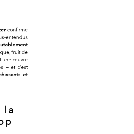
ter
confirme
ous-entendus
outablement
ue, fruit de
est une œuvre
s — et c’est
chissants et
 la
pop