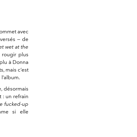
 sommet avec
oversés — de
et wet at the
 rougir plus
déplu à Donna
ts, mais c’est
 l’album.
re, désormais
t : un refrain
he fucked-up
mme si elle