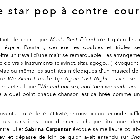
 star pop à contre-cou
entant de croire que
Man’s Best Friend
n’est qu’un feu d
n légère. Pourtant, derrière les doubles et triples s
ffre un travail d’une maîtrise remarquable. Les arrangeme
c de vrais instruments (clavinet, sitar, agogo…), évoquent
ac ou même les subtilités mélodiques d’un musical de 
dre
We Almost Broke Up Again Last Night
— avec ses v
ens et sa ligne “
We had our sex, and then we made am
 à quel point chaque chanson est calibrée comme u
uvent accusé de répétitivité, retrouve ici un second souffl
 des transitions pour donner à chaque titre une iden
ntre lui et
Sabrina Carpenter
évoque sa meilleure collab
ey
, et dépasse de loin ce qu’on avait entendu sur
Sho