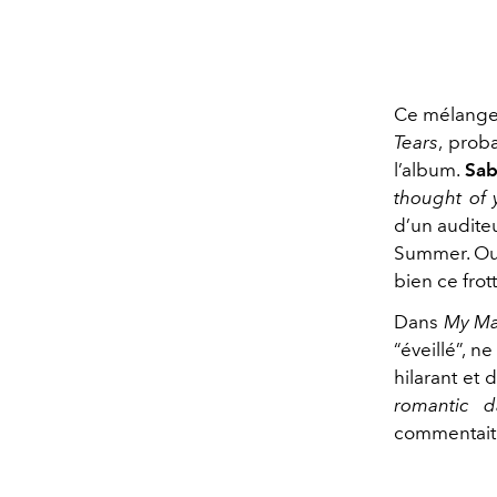
Ce mélange 
Tears
, prob
l’album.
Sab
thought of 
d’un auditeu
Summer. Oui,
bien ce frot
Dans
My Ma
“éveillé”, ne
hilarant et 
romantic d
commentait à