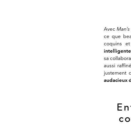
Avec
Man’s
ce que beau
coquins et
intelligente
sa collabora
aussi raffi
justement c
audacieux 
En
co