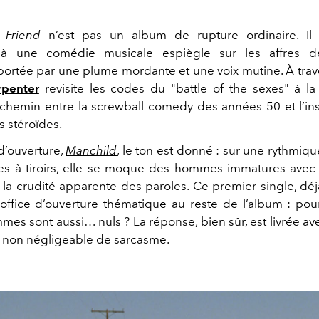
 Friend
n’est pas un album de rupture ordinaire. Il 
à une comédie musicale espiègle sur les affres de
ortée par une plume mordante et une voix mutine. À traver
rpenter
revisite les codes du "battle of the sexes" à l
i-chemin entre la screwball comedy des années 50 et l’i
 stéroïdes.
 d’ouverture,
Manchild
, le ton est donné : sur une rythmiq
s à tiroirs, elle se moque des hommes immatures avec
la crudité apparente des paroles. Ce premier single, dé
it office d’ouverture thématique au reste de l’album : pou
mes sont aussi… nuls ? La réponse, bien sûr, est livrée a
 non négligeable de sarcasme.