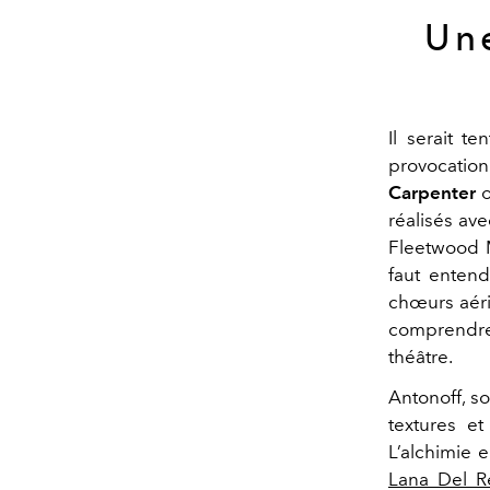
Une
Il serait t
provocatio
Carpenter
o
réalisés ave
Fleetwood M
faut enten
chœurs aéri
comprendre
théâtre.
Antonoff, so
textures et
L’alchimie e
Lana Del R