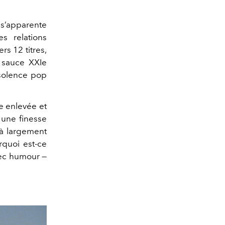
s’apparente
s relations
s 12 titres,
a sauce XXIe
nsolence pop
ue enlevée et
 une finesse
jà largement
rquoi est-ce
vec humour —