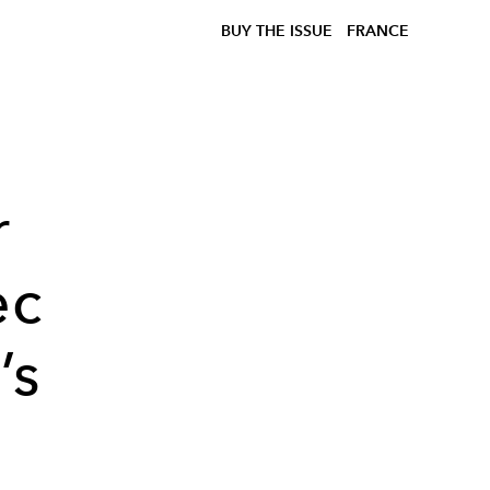
BUY THE ISSUE
FRANCE
r
ec
’s