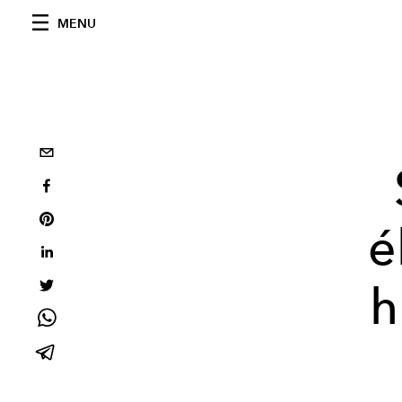
MENU
é
h