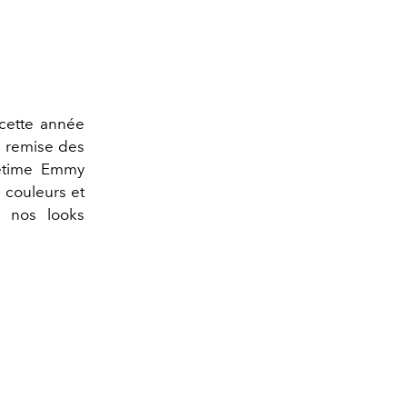
cette année
a remise des
metime Emmy
e couleurs et
e nos looks