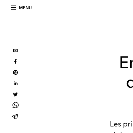
MENU
E
q
Les pr