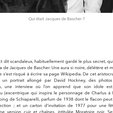
Qui était Jacques de Bascher ?
ct dit scandaleux, habituellement gardé le plus secret, qui a
ra de Jacques de Bascher. Une aura si noire, délétère et m
 s’est risqué à écrire sa page Wikipedia. De cet aristocr
ste un portrait allongé par David Hockney, des photo
es, une interview où l’on apprend que son idole es
 (excentrique qui inspira le personnage de Charlus à Pr
eping de Schiaparelli, parfum de 1938 dont le flacon peu
ction ; et un carton d’invitation de 1977 pour une fê
e version cuir et chaînes, intitulée Moratoire noir. Se