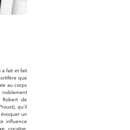
 fait et fait
ortifère que
ate au corps
s noblement
t Robert de
oust), qu’il
t évoquer un
te influence
xe, cocaïne,