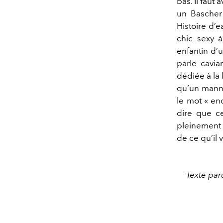
bas. Il faut
un Bascher 
Histoire d’e
chic sexy à
enfantin d’u
parle cavi
dédiée à la l
qu’un manne
le mot « en
dire que ce
pleinement 
de ce qu’il v
Texte par