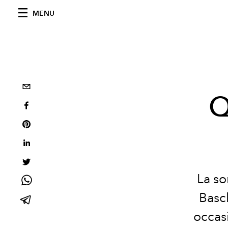
MENU
Q
La so
Basch
occas