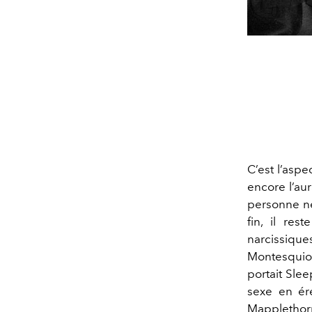
C’est l’aspe
encore l’au
personne ne
fin, il re
narcissiqu
Montesquiou
portait Sle
sexe en ére
Mapplethorp