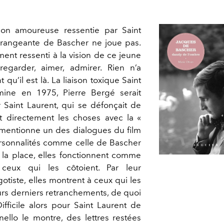
ion amoureuse ressentie par Saint
dérangeante de Bascher ne joue pas.
ent ressenti à la vision de ce jeune
egarder, aimer, admirer. Rien n’a
u’il est là. La liaison toxique Saint
mine en 1975, Pierre Bergé serait
 Saint Laurent, qui se défonçait de
t directement les choses avec la «
 mentionne un des dialogues du film
rsonnalités comme celle de Bascher
e la place, elles fonctionnent comme
ceux qui les côtoient. Par leur
tiste, elles montrent à ceux qui les
urs derniers retranchements, de quoi
 Difficile alors pour Saint Laurent de
 Bonello le montre, des lettres restées