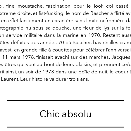
ol, fine moustache, fascination pour le look col cassé
extrême droite, et fist-fucking, le nom de Bascher a flirté av
n effet facilement un caractère sans limite ni frontière 
graphié nu sous sa douche, une fleur de lys sur la f
un service militaire dans la marine en 1970. Restent auss
êtes défaites des années 70 où Bascher, bas résilles cram
ravesti en grande fille à couettes pour célébrer l’annivers
e 11 mars 1978, finissait avachi sur des marches. Jacque
s êtres qui vont au bout de leurs plaisirs, et prennent ce/
 prit ainsi, un soir de 1973 dans une boîte de nuit, le coeu
 Laurent. Leur histoire va durer trois ans.
Chic absolu