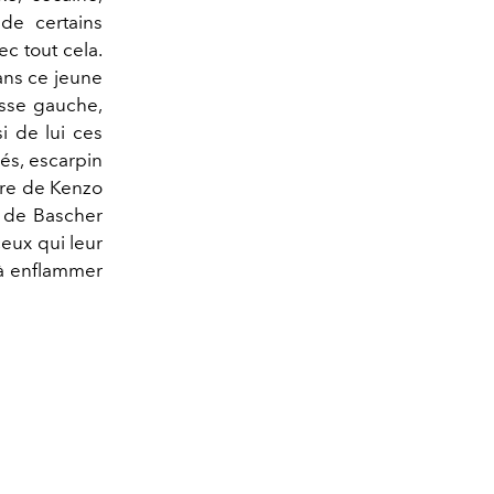
 de certains
ec tout cela.
dans ce jeune
esse gauche,
i de lui ces
és, escarpin
aire de Kenzo
s de Bascher
ceux qui leur
r à enflammer