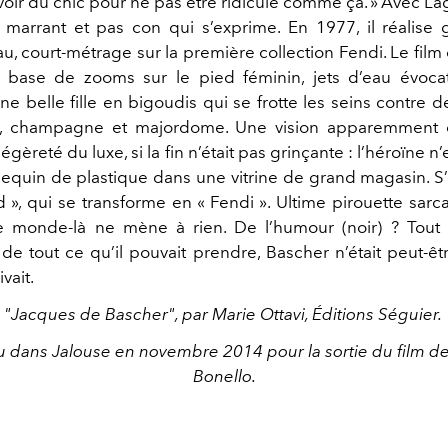
 avoir du chic pour ne pas être ridicule comme ça. » Avec Lag
marrant et pas con qui s’exprime. En 1977, il réalise 
au, court-métrage sur la première collection Fendi. Le film 
 base de zooms sur le pied féminin, jets d’eau évoca
ne belle fille en bigoudis qui se frotte les seins contre d
ar, champagne et majordome. Une vision apparemment 
égèreté du luxe, si la fin n’était pas grinçante : l’héroïne n’
quin de plastique dans une vitrine de grand magasin. S’a
d », qui se transforme en « Fendi ». Ultime pirouette sarc
 monde-là ne mène à rien. De l’humour (noir) ? Tout 
de tout ce qu’il pouvait prendre, Bascher n’était peut-ê
ivait.
"Jacques de Bascher", par Marie Ottavi, Éditions Séguier.
u dans Jalouse en novembre 2014 pour la sortie du film d
Bonello.