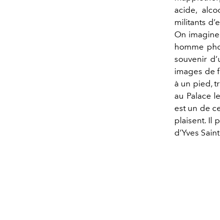
acide, alco
militants d’
On imagine e
homme photo
souvenir d’
images de f
à un pied, t
au Palace l
est un de ce
plaisent. Il
d’Yves Saint