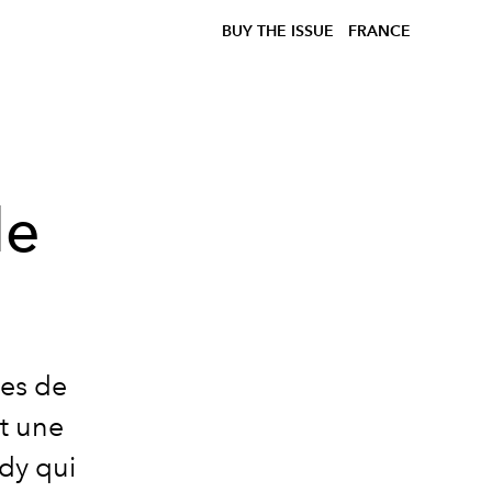
BUY THE ISSUE
FRANCE
de
ues de
it une
dy qui