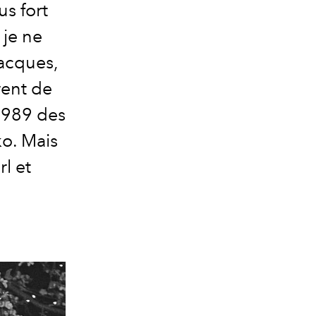
us fort
 je ne
 Jacques,
rent de
1989 des
ko. Mais
rl et