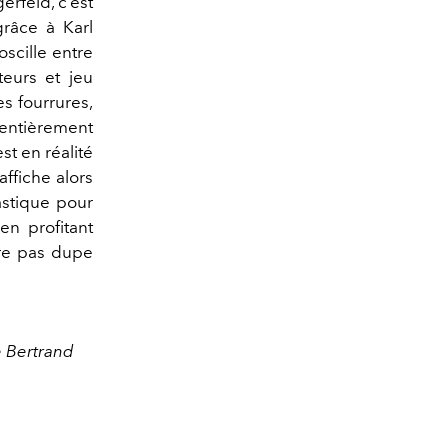
erfeld, c’est
grâce à Karl
oscille entre
teurs et jeu
es fourrures,
entièrement
est en réalité
ffiche alors
astique pour
en profitant
tre pas dupe
e Bertrand