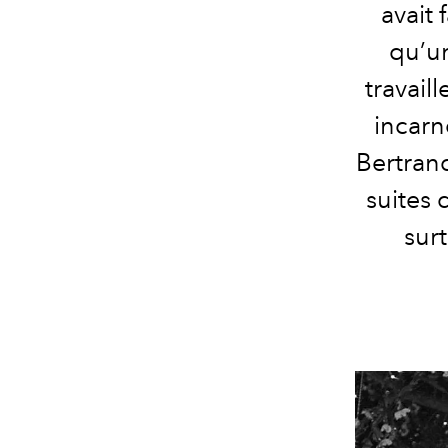
avait 
qu’un
travaill
incarn
Bertran
suites 
surt