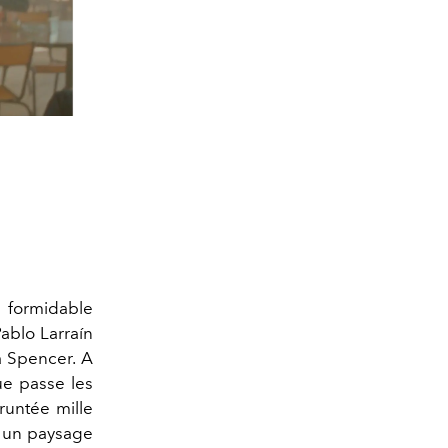
e formidable
ablo Larraín
a Spencer. A
ue passe les
runtée mille
 un paysage