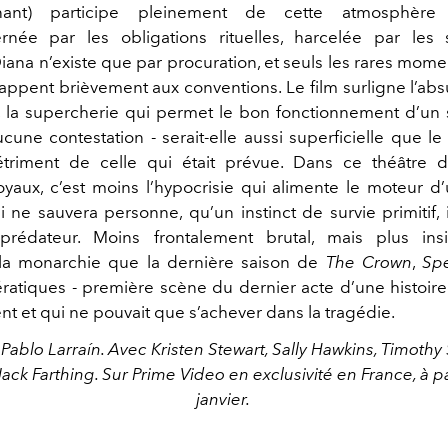
nnant) participe pleinement de cette atmosphère m
rnée par les obligations rituelles, harcelée par les 
iana n’existe que par procuration, et seuls les rares mom
appent brièvement aux conventions. Le film surligne l’abs
la supercherie qui permet le bon fonctionnement d’un
cune contestation - serait-elle aussi superficielle que l
triment de celle qui était prévue. Dans ce théâtre 
yaux, c’est moins l’hypocrisie qui alimente le moteur d
 ne sauvera personne, qu’un instinct de survie primitif, 
prédateur. Moins frontalement brutal, mais plus ins
la monarchie que la dernière saison de
The Crown
,
Sp
ratiques - première scène du dernier acte d’une histoir
nt et qui ne pouvait que s’achever dans la tragédie.
 Pablo Larraín. Avec Kristen Stewart, Sally Hawkins, Timothy 
Jack Farthing. Sur Prime Video en exclusivité en France, à p
janvier.