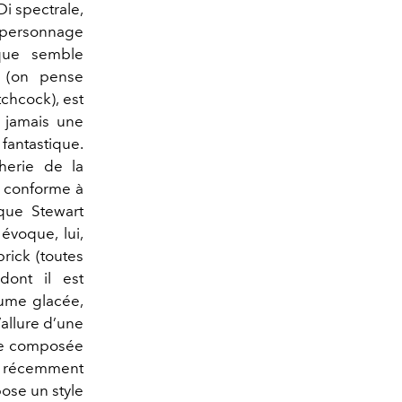
i spectrale,
e personnage
que semble
 (on pense
tchcock), est
t jamais une
fantastique.
herie de la
ou conforme à
 que Stewart
voque, lui,
brick (toutes
dont il est
rume glacée,
’allure d’une
ue composée
si récemment
pose un style