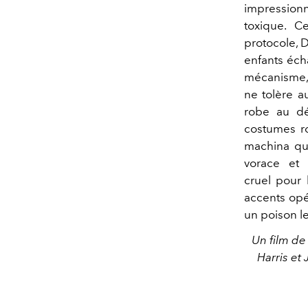
impressio
toxique.
Ce
protocole, D
enfants éch
mécanisme, 
ne tolère au
robe au dé
costumes ro
machina qui
vorace et 
cruel
pour 
accents opé
un poison le
Un film de
Harris et 