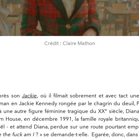
Crédit : Claire Mathon
près son
Jackie
, où il filmait sobrement et avec tact un
tman en Jackie Kennedy rongée par le chagrin du deuil, P
 à une autre figure féminine tragique du XX° siècle, Dian
 House, en décembre 1991, la famille royale britanniq
ël - et attend Diana, perdue sur une route pourtant emp
 the fuck am I
? » se demande-t-elle.
Egarée, donc, dans