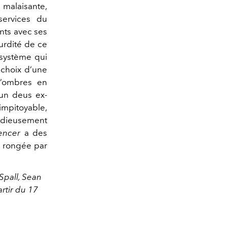
alaisante,
services du
ents avec ses
urdité de ce
 système qui
e choix d’une
d’ombres en
’un deus ex-
impitoyable,
idieusement
encer
a des
e rongée par
Spall, Sean
artir du 17