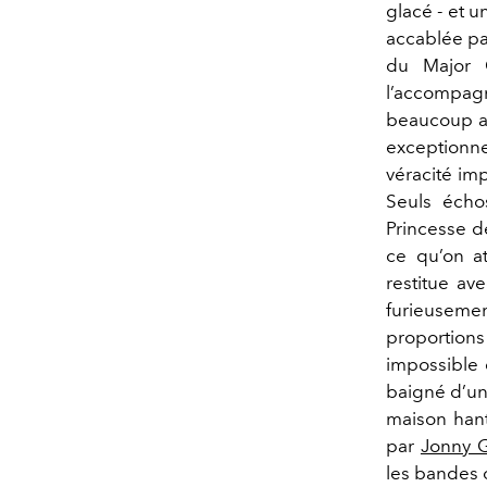
glacé - et 
accablée pa
du Major 
l’accompa
beaucoup a
exceptionne
véracité im
Seuls écho
Princesse de
ce qu’on at
restitue av
furieusemen
proportion
impossible 
baigné d’une
maison han
par
Jonny 
les bandes 