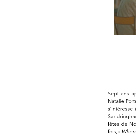
Sept ans a
Natalie Por
s’intéresse
Sandringham
fêtes de No
fois, «
Where