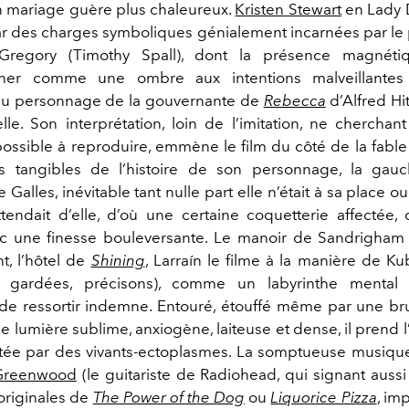
un mariage guère plus chaleureux.
Kristen Stewart
en Lady D
r des charges symboliques génialement incarnées par l
Gregory (Timothy Spall), dont la présence magnéti
gner comme une ombre aux intentions malveillantes
u personnage de la gouvernante de
Rebecca
d’Alfred Hi
lle. Son interprétation, loin de l’imitation, ne cherchan
possible à reproduire, emmène le film du côté de la fable 
s tangibles de l’histoire de son personnage, la gauc
 Galles, inévitable tant nulle part elle n’était à sa place 
tendait d’elle, d’où une certaine coquetterie affectée,
ec une finesse bouleversante.
Le manoir de Sandrigham é
t, l’hôtel de
Shining
, Larraín le filme à la manière de Ku
s gardées, précisons), comme un labyrinthe mental 
de ressortir indemne. Entouré, étouffé même par une b
 lumière sublime, anxiogène, laiteuse et dense, il prend l
tée par des vivants-ectoplasmes. La somptueuse musiq
Greenwood
(le guitariste de Radiohead, qui signant aus
originales de
The Power of the Dog
ou
Liquorice Pizza
, im