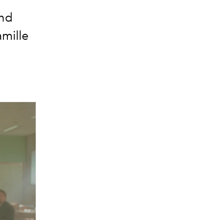
end
mille