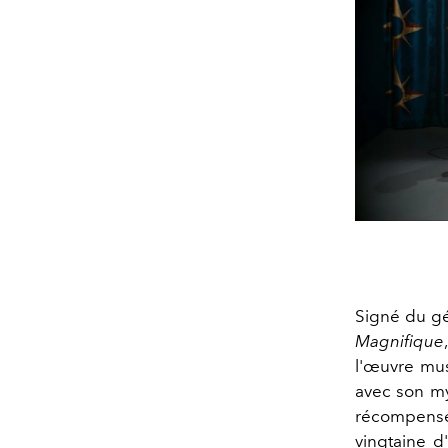
Signé du g
Magnifique
l'œuvre mus
avec son my
récompensé
vingtaine d