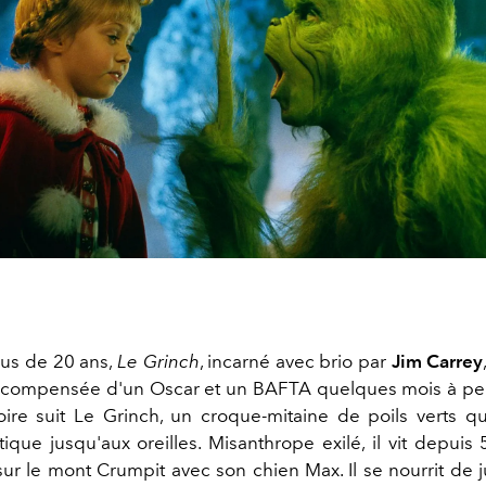
 plus de 20 ans,
Le Grinch
, incarné avec brio par
Jim Carrey
écompensée d'un Oscar et un BAFTA quelques mois à pe
istoire suit Le Grinch, un croque-mitaine de poils verts q
tique jusqu'aux oreilles. Misanthrope exilé, il vit depui
ur le mont Crumpit avec son chien Max. Il se nourrit de j