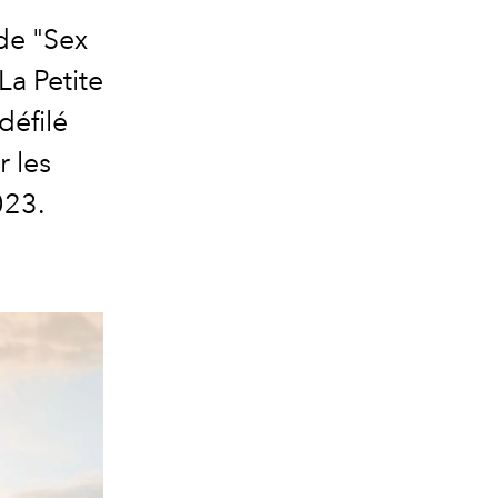
de "Sex
La Petite
défilé
r les
023.