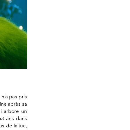
, n’a pas pris
ine après sa
ui arbore un
s 53 ans dans
us de laitue,