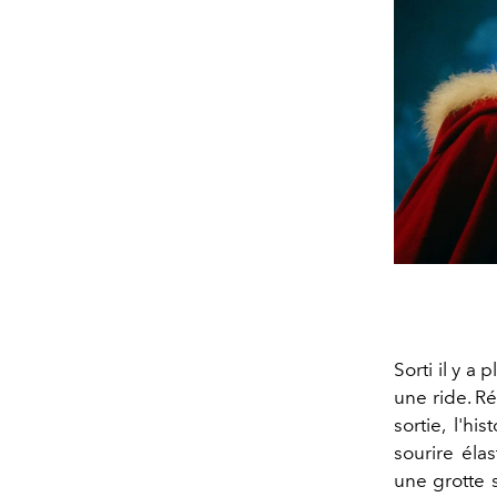
Sorti il y a
une ride. R
sortie, l'h
sourire élas
une grotte s