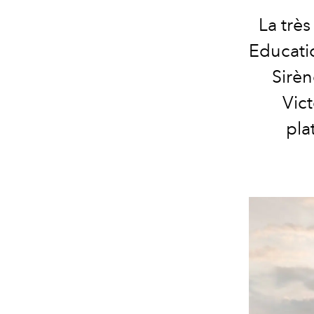
La trè
Educatio
Sirèn
Vict
pla