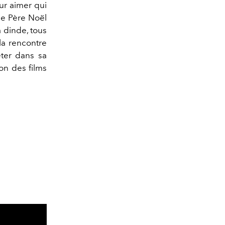
our aimer qui
 de Père Noël
 dinde, tous
 la rencontre
êter dans sa
on des films