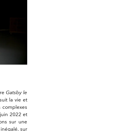
re
Gatsby le
uit la vie et
ts complexes
juin 2022 et
ons sur une
inégalé, sur