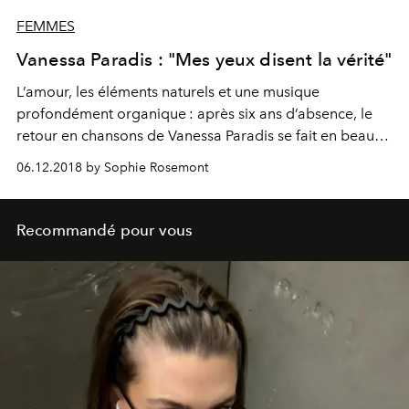
FEMMES
Vanessa Paradis : "Mes yeux disent la vérité"
L’amour, les éléments naturels et une musique
profondément organique : après six ans d’absence, le
retour en chansons de Vanessa Paradis se fait en beauté
avec “Les Sources”. Fidèle entre les fidèles, l’égérie
06.12.2018 by Sophie Rosemont
Chanel nous confie son regard sur la mode et sa joie à
travailler avec de nouveaux collaborateurs, dont son
mari.
Recommandé pour vous