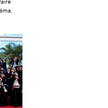
aire
néma.