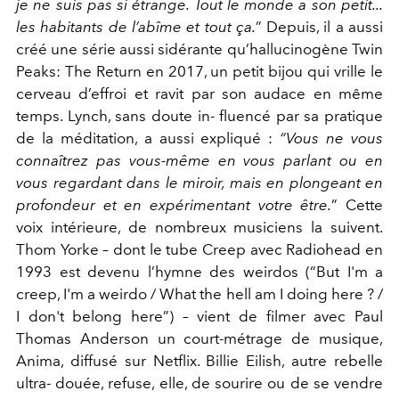
je ne suis pas si étrange. Tout le monde a son petit...
les habitants de l’abîme et tout ça.
” Depuis, il a aussi
créé une série aussi sidérante qu’hallucinogène Twin
Peaks: The Return en 2017, un petit bijou qui vrille le
cerveau d’effroi et ravit par son audace en même
temps. Lynch, sans doute in- fluencé par sa pratique
de la méditation, a aussi expliqué :
“Vous ne vous
connaîtrez pas vous-même en vous parlant ou en
vous regardant dans le miroir, mais en plongeant en
profondeur et en expérimentant votre être.
” Cette
voix intérieure, de nombreux musiciens la suivent.
Thom Yorke – dont le tube Creep avec Radiohead en
1993 est devenu l’hymne des weirdos (“But I'm a
creep, I'm a weirdo / What the hell am I doing here ? /
I don't belong here”) – vient de filmer avec Paul
Thomas Anderson un court-métrage de musique,
Anima, diffusé sur Netflix. Billie Eilish, autre rebelle
ultra- douée, refuse, elle, de sourire ou de se vendre