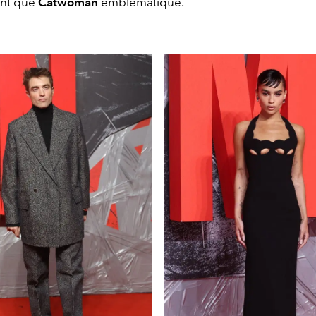
ant que
Catwoman
emblématique.