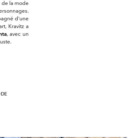
s de la mode
personnages.
pagné d'une
rt, Kravitz a
nta
, avec un
uste.
DE