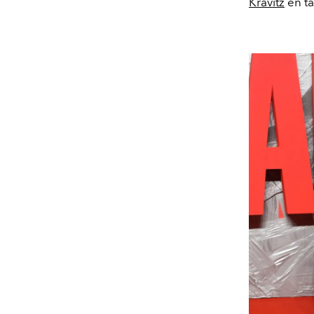
Kravitz
en t