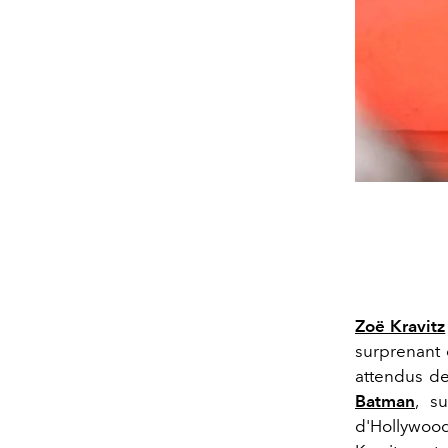
Zoë Kravitz
surprenant 
attendus de
Batman
, s
d'Hollywood