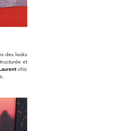
ns des looks
structurée et
Laurent
chic
s.