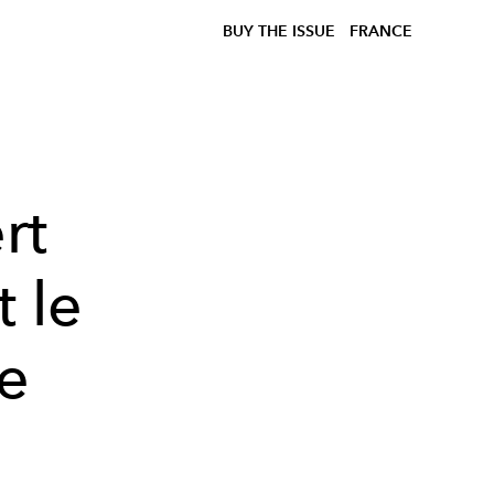
BUY THE ISSUE
FRANCE
rt
t le
he