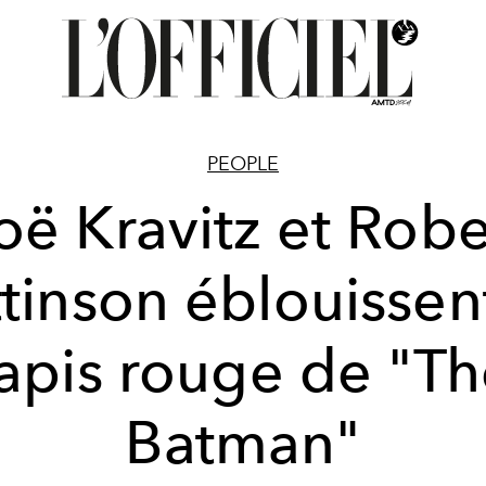
PEOPLE
oë Kravitz et Robe
tinson éblouissen
apis rouge de "T
Batman"