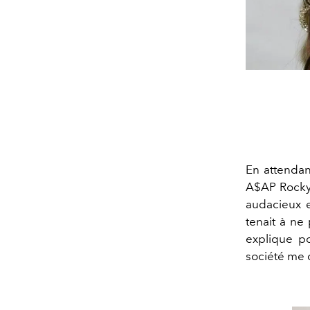
En attendan
A$AP Rocky
audacieux e
tenait à ne
explique p
société me