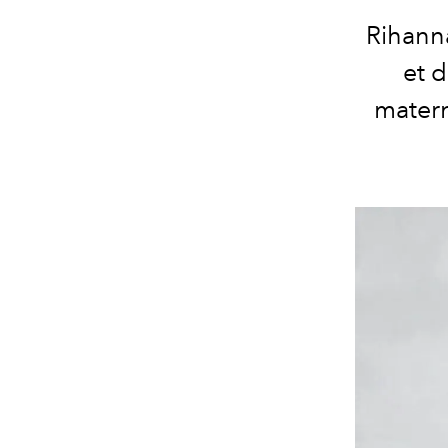
Rihanna
et d
matern