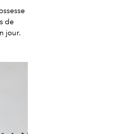
rossesse
ts de
n jour.