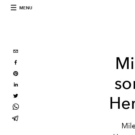
MENU
Mi
so
Hem
Mil