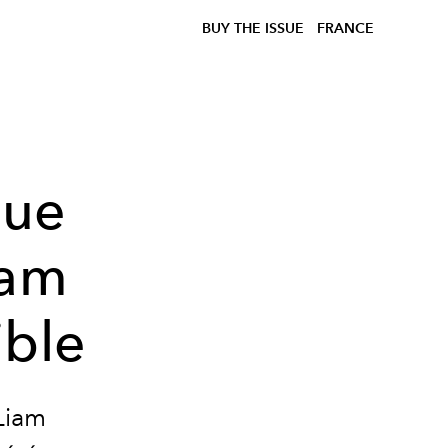
BUY THE ISSUE
FRANCE
que
iam
ible
Liam