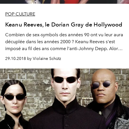
POP CULTURE
Keanu Reeves, le Dorian Gray de Hollywood
Combien de sex-symbols des années 90 ont vu leur aura
décuplée dans les années 2000 ? Keanu Reeves s'est
imposé au fil des ans comme l'anti-Johnny Depp. Alors
que celui-ci est devenu l'ombre de lui-même, le héros
29.10.2018 by Violaine Schütz
inoubliable de Point Break resplendit dans des memes
inspirés et des blockbusters soignés. De poster boy de
la décennie grunge à quinqua mystérieux et fascinant,
comment Keanu a su garder la flamme ?