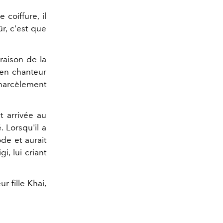
coiffure, il
ûr, c'est que
raison de la
ien chanteur
 harcèlement
t arrivée au
 Lorsqu'il a
de et aurait
i, lui criant
r fille Khai,