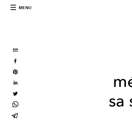
MENU
mé
sa