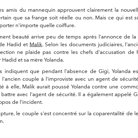
es amis du mannequin approuvent clairement la nouvelle 
rtain que sa frange soit réelle ou non. Mais ce qui est s
orter n'importe quelle coiffure.
nt beauté arrive peu de temps après l'annonce de la 
 de Hadid et
Malik
. Selon les documents judiciaires, l'anc
ction ne plaide pas contre les chefs d'accusation de
r Hadid et sa mère Yolanda.
s indiquent que pendant l'absence de Gigi, Yolanda es
 l'ancien couple à l'improviste avec un agent de sécurité.
té à elle, Malik aurait poussé Yolanda contre une commo
battre avec l'agent de sécurité. Il a également appelé Gig
pos de l'incident.
pture, le couple s'est concentré sur la coparentalité de leu
n.