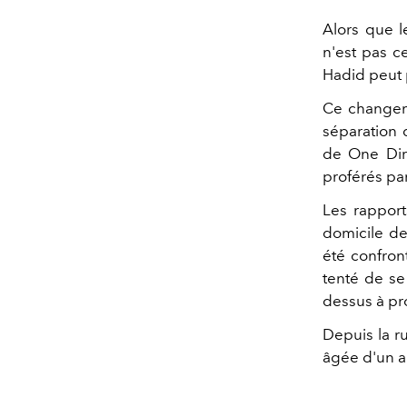
Alors que l
n'est pas ce
Hadid peut p
Ce changeme
séparation
de One Dire
proférés pa
Les rapport
domicile de
été confron
tenté de se 
dessus à pro
Depuis la ru
âgée d'un a